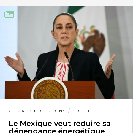
Lire
CLIMAT
POLLUTIONS
SOCIÉTÉ
l'article
Le Mexique veut réduire sa
dépendance énergétique