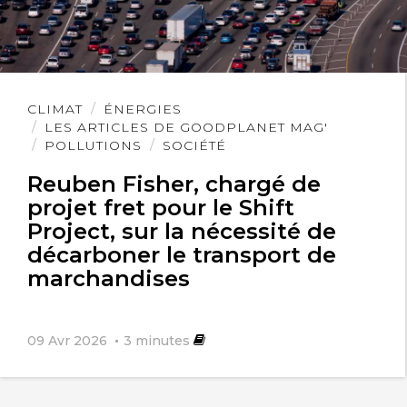
Lire
CLIMAT
ÉNERGIES
l'article
LES ARTICLES DE GOODPLANET MAG'
POLLUTIONS
SOCIÉTÉ
Reuben Fisher, chargé de
projet fret pour le Shift
Project, sur la nécessité de
décarboner le transport de
marchandises
09 Avr 2026
3
minutes