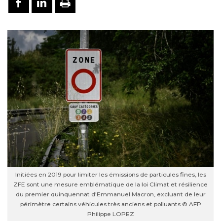
PARTAGER SUR FACEBOOK
PARTAGER SUR LINKEDIN
IMPRIMER
Initiées en 2019 pour limiter les émissions de particules fines, les
ZFE sont une mesure emblématique de la loi Climat et résilience
du premier quinquennat d'Emmanuel Macron, excluant de leur
périmètre certains véhicules très anciens et polluants © AFP
Philippe LOPEZ