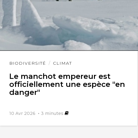
Lire
BIODIVERSITÉ
CLIMAT
l'article
Le manchot empereur est
officiellement une espèce "en
danger"
10 Avr 2026
3
minutes