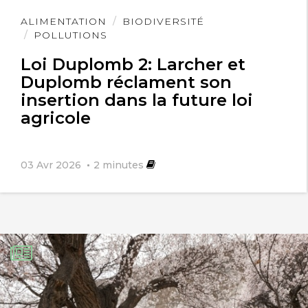
Lire
ALIMENTATION
BIODIVERSITÉ
l'article
POLLUTIONS
Loi Duplomb 2: Larcher et
Duplomb réclament son
insertion dans la future loi
agricole
03 Avr 2026
2
minutes