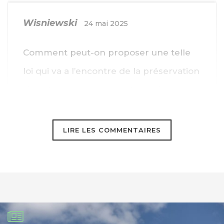
Wisniewski
24 mai 2025
Comment peut-on proposer une telle
loi qui va a l’encontre de la préservation
de notre environnement car elle va
rendre malade la nature et ses
habitants ?
LIRE LES COMMENTAIRES
Nos politiques ont perdu la tête ?
Henrico
24 mai 2025