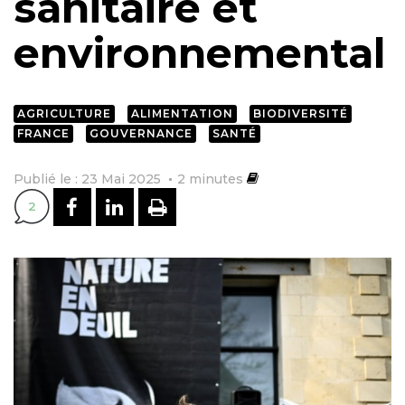
sanitaire et
environnemental
AGRICULTURE
ALIMENTATION
BIODIVERSITÉ
FRANCE
GOUVERNANCE
SANTÉ
Publié le : 23 Mai 2025
2
minutes
PARTAGER SUR FACEBOOK
PARTAGER SUR LINKEDI
IMPRIMER
2