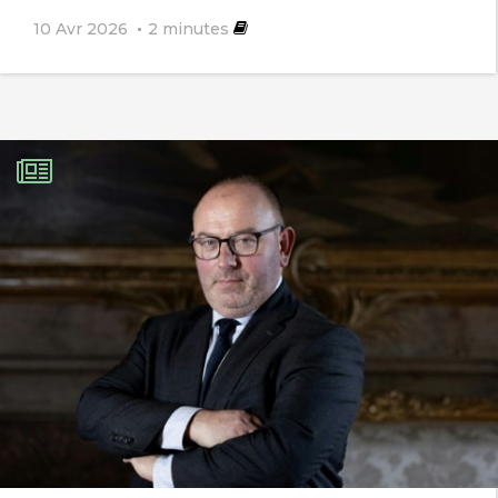
Notre plus gros problème aujourd’hui
10 Avr 2026
2
minutes
c’est de faire en sorte qu’il soit encore
possible de vivre sur Terre dans
quelques années. Si on continue de
maltraiter la Nature de la sorte, elle va
finir par nous le payer cash.