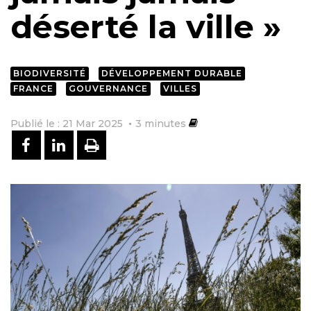
déserté la ville »
BIODIVERSITÉ
DÉVELOPPEMENT DURABLE
FRANCE
GOUVERNANCE
VILLES
Publié le : 21 Mar 2025
3
minutes
PARTAGER SUR FACEBOOK
PARTAGER SUR LINKEDIN
IMPRIMER