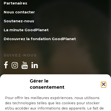
Partenaires
Nous contacter
Soutenez-nous
La minute GoodPlanet
Découvrez la fondation GoodPlanet
SUIVEZ-NOUS
INSCRIPTION NEWSLETTER
Gérer le
consentement
Pour offrir les meilleures expériences, nous utilisons
des technologies telles que les cookies pour stocker
Quotidienne
et/ou accéder aux informations des appareils. Le fait de