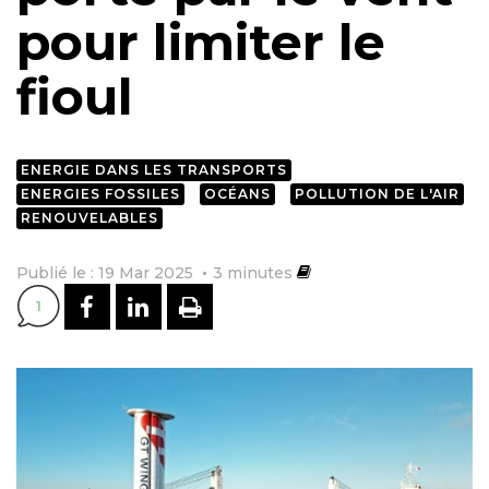
pour limiter le
fioul
ENERGIE DANS LES TRANSPORTS
ENERGIES FOSSILES
OCÉANS
POLLUTION DE L'AIR
RENOUVELABLES
Publié le : 19 Mar 2025
3
minutes
PARTAGER SUR FACEBOOK
PARTAGER SUR LINKEDI
IMPRIMER
1