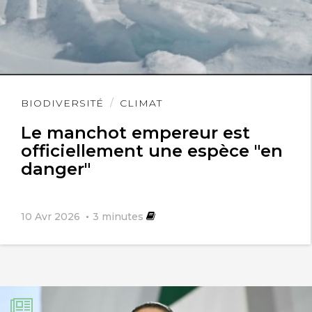
Lire
BIODIVERSITÉ
CLIMAT
l'article
Le manchot empereur est
officiellement une espèce "en
danger"
10 Avr 2026
3
minutes