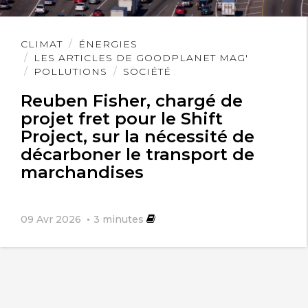
Lire
CLIMAT
ÉNERGIES
l'article
LES ARTICLES DE GOODPLANET MAG'
POLLUTIONS
SOCIÉTÉ
Reuben Fisher, chargé de
projet fret pour le Shift
Project, sur la nécessité de
décarboner le transport de
marchandises
09 Avr 2026
3
minutes