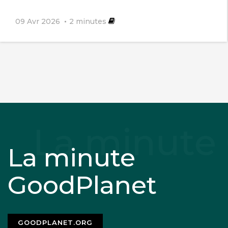
09 Avr 2026
2
minutes
La minute
GoodPlanet
GOODPLANET.ORG