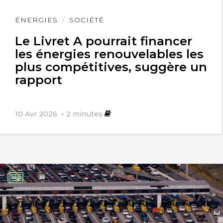
Lire
ÉNERGIES
SOCIÉTÉ
l'article
Le Livret A pourrait financer
les énergies renouvelables les
plus compétitives, suggère un
rapport
10 Avr 2026
2
minutes