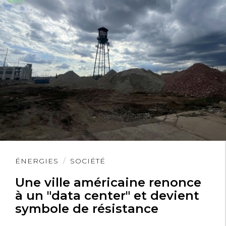
Lire
ÉNERGIES
SOCIÉTÉ
l'article
Une ville américaine renonce
à un "data center" et devient
symbole de résistance