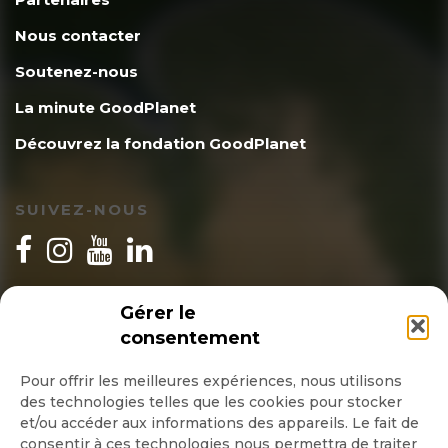
Nous contacter
Soutenez-nous
La minute GoodPlanet
Découvrez la fondation GoodPlanet
SUIVEZ-NOUS
INSCRIPTION NEWSLETTER
Gérer le
consentement
Pour offrir les meilleures expériences, nous utilisons
des technologies telles que les cookies pour stocker
Quotidienne
et/ou accéder aux informations des appareils. Le fait de
consentir à ces technologies nous permettra de traiter