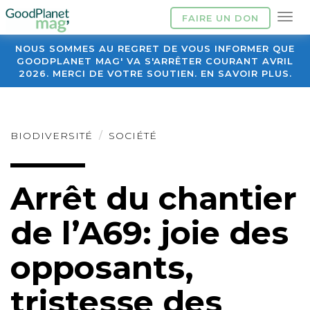
FAIRE UN DON
NOUS SOMMES AU REGRET DE VOUS INFORMER QUE
GOODPLANET MAG' VA S'ARRÊTER COURANT AVRIL
2026. MERCI DE VOTRE SOUTIEN. EN SAVOIR PLUS.
BIODIVERSITÉ
SOCIÉTÉ
Arrêt du chantier
de l’A69: joie des
opposants,
tristesse des