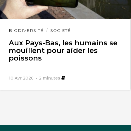
Lire
BIODIVERSITÉ
SOCIÉTÉ
l'article
Aux Pays-Bas, les humains se
mouillent pour aider les
poissons
10 Avr 2026
2
minutes