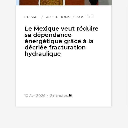
Lire
CLIMAT
POLLUTIONS
SOCIÉTÉ
l'article
Le Mexique veut réduire
sa dépendance
énergétique grâce à la
décriée fracturation
hydraulique
10 Avr 2026
2
minutes