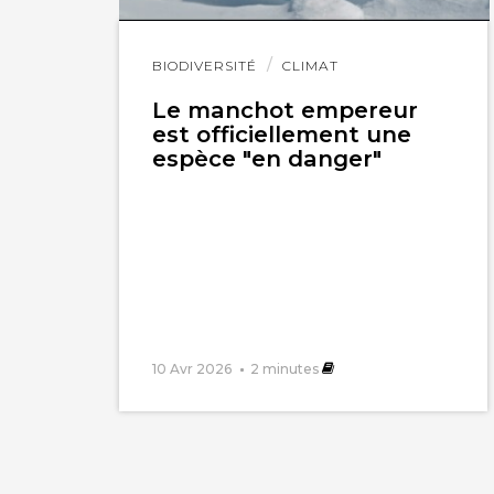
Lire
BIODIVERSITÉ
CLIMAT
l'article
Le manchot empereur
est officiellement une
espèce "en danger"
10 Avr 2026
2
minutes