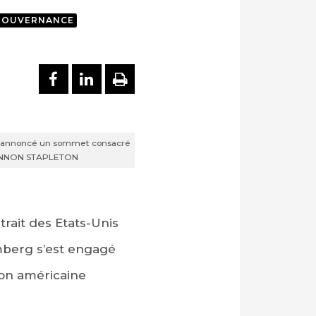
GOUVERNANCE
PARTAGER SUR FACEBOOK
PARTAGER SUR LINKEDI
IMPRIMER
été annoncé un sommet consacré
SHANNON STAPLETON
rait des Etats-Unis
omberg s’est engagé
ion américaine