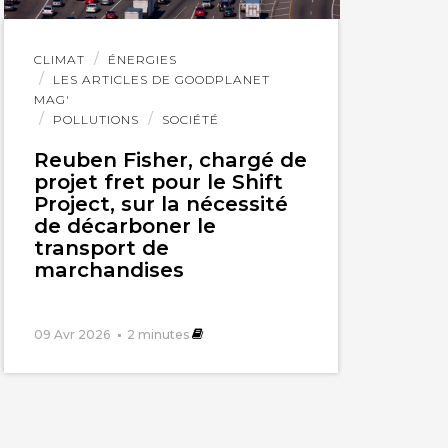
Lire
CLIMAT
ÉNERGIES
l'article
LES ARTICLES DE GOODPLANET
MAG'
POLLUTIONS
SOCIÉTÉ
Reuben Fisher, chargé de
projet fret pour le Shift
Project, sur la nécessité
de décarboner le
transport de
marchandises
09 Avr 2026
2
minutes