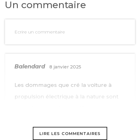
Un commentaire
Ecrire un commentaire
Balendard
8 janvier 2025
Les dommages que cré la voiture à
propulsion électrique à la nature sont
très faible ce qui ne justifie pas cette
augmentation de pri. Ce devrait être
l’inverse ils devraient baisser
LIRE LES COMMENTAIRES