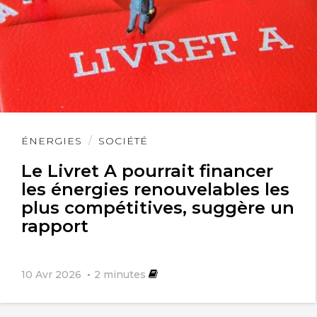
Lire
ÉNERGIES
SOCIÉTÉ
l'article
Le Livret A pourrait financer
les énergies renouvelables les
plus compétitives, suggère un
rapport
10 Avr 2026
2
minutes