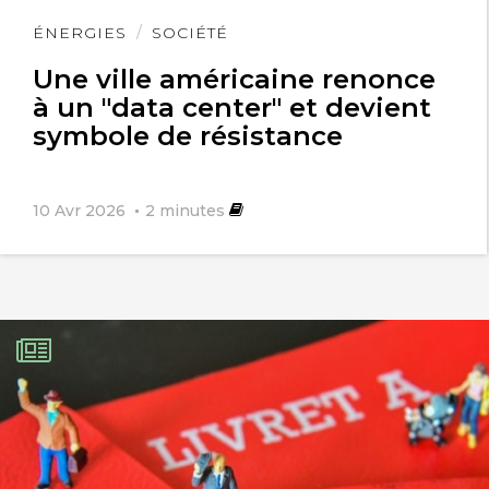
Lire
ÉNERGIES
SOCIÉTÉ
l'article
Une ville américaine renonce
à un "data center" et devient
symbole de résistance
10 Avr 2026
2
minutes