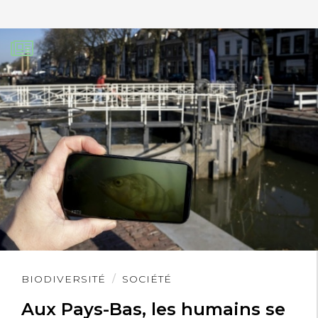
Lire
BIODIVERSITÉ
SOCIÉTÉ
l'article
Aux Pays-Bas, les humains se