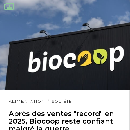
Lire
ALIMENTATION
SOCIÉTÉ
l'article
Après des ventes "record" en
2025, Biocoop reste confiant
malgré la guerre