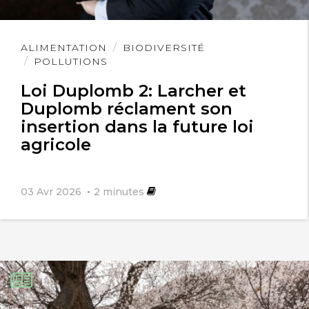
Lire
ALIMENTATION
BIODIVERSITÉ
l'article
POLLUTIONS
Loi Duplomb 2: Larcher et
Duplomb réclament son
insertion dans la future loi
agricole
03 Avr 2026
2
minutes