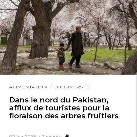
Lire
ALIMENTATION
BIODIVERSITÉ
l'article
Dans le nord du Pakistan,
afflux de touristes pour la
floraison des arbres fruitiers
02 Avr 2026
2
minutes