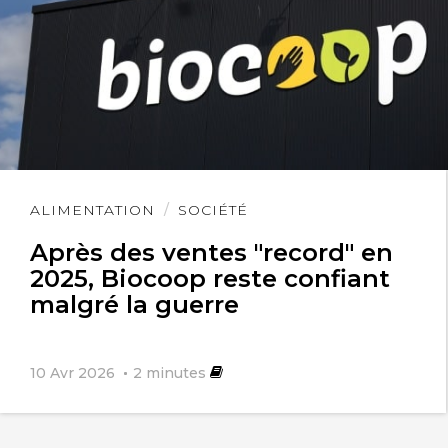
Lire
ALIMENTATION
SOCIÉTÉ
l'article
Après des ventes "record" en
2025, Biocoop reste confiant
malgré la guerre
10 Avr 2026
2
minutes