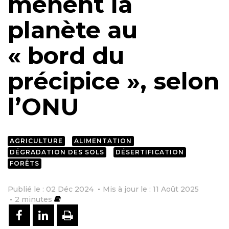
mènent la
planète au
« bord du
précipice », selon
l’ONU
AGRICULTURE
ALIMENTATION
DÉGRADATION DES SOLS
DÉSERTIFICATION
FORÊTS
Publié le : 02 Déc 2024
Mis à jour le : 11 Août 2025
2
minutes
PARTAGER SUR FACEBOOK
PARTAGER SUR LINKEDIN
IMPRIMER