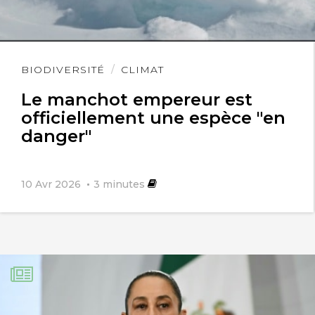
Lire
BIODIVERSITÉ
CLIMAT
l'article
Le manchot empereur est
officiellement une espèce "en
danger"
10 Avr 2026
3
minutes