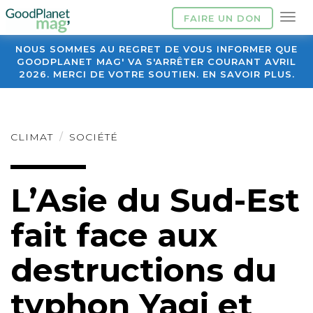
FAIRE UN DON
NOUS SOMMES AU REGRET DE VOUS INFORMER QUE
GOODPLANET MAG' VA S'ARRÊTER COURANT AVRIL
2026. MERCI DE VOTRE SOUTIEN. EN SAVOIR PLUS.
CLIMAT
SOCIÉTÉ
L’Asie du Sud-Est
fait face aux
destructions du
typhon Yagi et