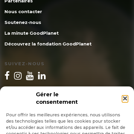
Partenaires
Nous contacter
Soutenez-nous
La minute GoodPlanet
Découvrez la fondation GoodPlanet
SUIVEZ-NOUS
INSCRIPTION NEWSLETTER
Gérer le
consentement
Pour offrir les meilleures expériences, nous utilisons
des technologies telles que les cookies pour stocker
Quotidienne
et/ou accéder aux informations des appareils. Le fait de
consentir à ces technologies nous permettra de traiter