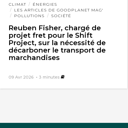
Lire
CLIMAT
ÉNERGIES
l'article
LES ARTICLES DE GOODPLANET MAG'
POLLUTIONS
SOCIÉTÉ
Reuben Fisher, chargé de
projet fret pour le Shift
Project, sur la nécessité de
décarboner le transport de
marchandises
09 Avr 2026
3
minutes