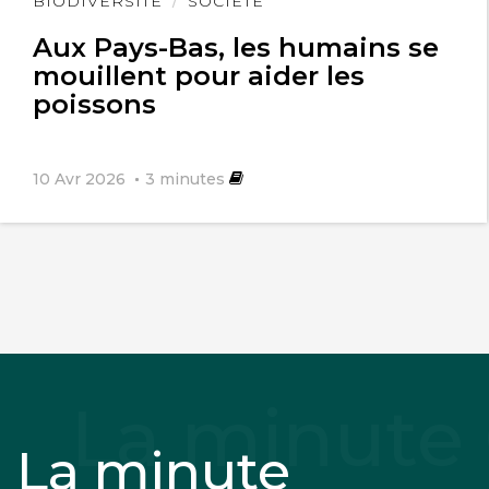
BIODIVERSITÉ
SOCIÉTÉ
l'article
Aux Pays-Bas, les humains se
mouillent pour aider les
poissons
10 Avr 2026
3
minutes
La minute