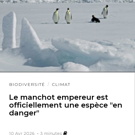
Lire
BIODIVERSITÉ
CLIMAT
l'article
Le manchot empereur est
officiellement une espèce "en
danger"
10 Avr 2026
3
minutes