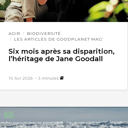
Lire
AGIR
BIODIVERSITÉ
l'article
LES ARTICLES DE GOODPLANET MAG'
Six mois après sa disparition,
l’héritage de Jane Goodall
10 Avr 2026
3
minutes