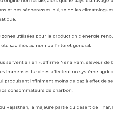
d’origine non fossile, alors que le pays est ravagé
ons et des sécheresses, qui, selon les climatologue
matique.
s zones utilisées pour la production d’énergie ren
été sacrifiés au nom de l’intérêt général.
us servent à rien », affirme Nena Ram, éleveur de b
s immenses turbines affectent un système agricol
i produisent infiniment moins de gaz à effet de s
, gros consommateurs de charbon.
 du Rajasthan, la majeure partie du désert de Thar, 