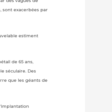
 par des vagues de
s, sont exacerbées par
ouvelable estiment
étail de 65 ans,
e séculaire. Des
erre que les géants de
l’implantation