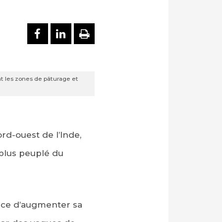
PARTAGER SUR FACEBOOK
PARTAGER SUR LINKEDI
IMPRIMER
nt les zones de pâturage et
rd-ouest de l’Inde,
 plus peuplé du
orce d’augmenter sa