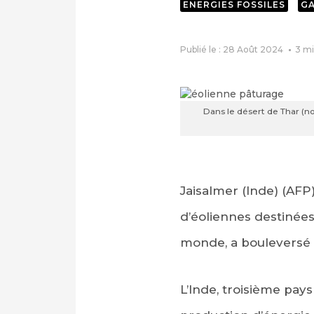
ENERGIES FOSSILES
GA
Publié le : 28 Août 2024
3
mi
Dans le désert de Thar (no
Jaisalmer (Inde) (AFP)
d’éoliennes destinées
monde, a bouleversé 
L’Inde, troisième pay