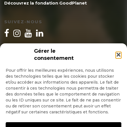
Découvrez la fondation GoodPlanet
ans ». Cela fait donc 3,1 mm/an, ce qui
n’a rien d’inquiétant, d’autant que les
SUIVEZ-NOUS
mesures retenues par l’OMM
proviennent des satellites qui
mesurent, pour d’obscures raisons, plus
INSCRIPTION NEWSLETTER
Gérer le
du double des mesures par
consentement
marégraphes, qui ne sont que de 1-1,5
Pour offrir les meilleures expériences, nous utilisons
des technologies telles que les cookies pour stocker
mm/an. Voir climate4you, onglet oceans,
Quotidienne
et/ou accéder aux informations des appareils. Le fait de
consentir à ces technologies nous permettra de traiter
sea level from tide gauges.
Hebdo
des données telles que le comportement de navigation
ou les ID uniques sur ce site. Le fait de ne pas consentir
ou de retirer son consentement peut avoir un effet
OK
négatif sur certaines caractéristiques et fonctions.