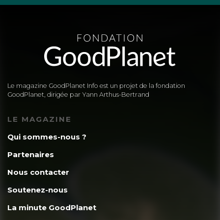
Jean-Pierre Bardinet
29 août 2024
Les océans ne sont pas acides mais
alcalins (ou basiques), avec un pH
variable selon les latitudes mais
Le magazine GoodPlanet Info est un projet de la fondation
toujours supérieur à 8.
GoodPlanet, dirigée par Yann Arthus-Bertrand
LE MAGAZINE
Qui sommes-nous ?
Partenaires
Jean-Pierre Bardinet
29 août 2024
Nous contacter
Soutenez-nous
« Le niveau des mers a cru de 9,4 cm en
La minute GoodPlanet
moyenne à l’échelle mondiale en trente