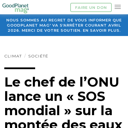
FAIRE UN DON
NOUS SOMMES AU REGRET DE VOUS INFORMER QUE
GOODPLANET MAG' VA S'ARRÊTER COURANT AVRIL
2026. MERCI DE VOTRE SOUTIEN. EN SAVOIR PLUS.
CLIMAT
SOCIÉTÉ
Le chef de l’ONU
lance un « SOS
mondial » sur la
montée des eaux