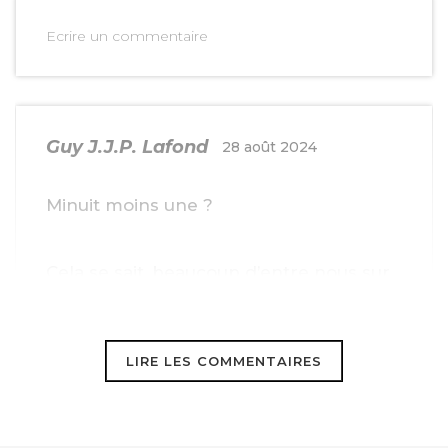
Ecrire un commentaire
Guy J.J.P. Lafond
28 août 2024
Minuit moins une ?
Cela se sait, beaucoup d’entre nous sur
Terre veulent sauver du temps
En allant plus vite,
LIRE LES COMMENTAIRES
Et même se griser en roulant parfois à
tombeau ouvert.