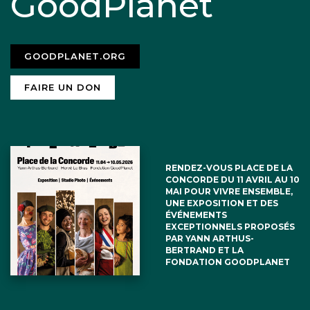
GoodPlanet
du Pacifique est inférieure à 2 mm/an,
sans accélération. Et, au niveau mondial,
GOODPLANET.ORG
depuis le début des années 1800, la
montée des océans est faible, de 1 à 1,5
FAIRE UN DON
mm/an, sans accélération. Voir
climate4you, onglet oceans, sea level
from tide gauges. Donc la demande de
RENDEZ-VOUS PLACE DE LA
CONCORDE DU 11 AVRIL AU 10
gros sous des îles du Pacifique n’a
MAI POUR VIVRE ENSEMBLE,
UNE EXPOSITION ET DES
aucune justification.
ÉVÉNEMENTS
EXCEPTIONNELS PROPOSÉS
PAR YANN ARTHUS-
BERTRAND ET LA
FONDATION GOODPLANET