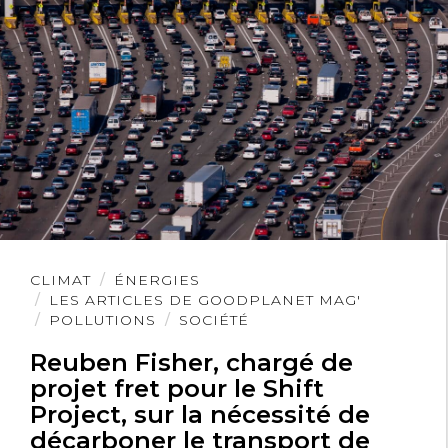
Lire
CLIMAT
ÉNERGIES
l'article
LES ARTICLES DE GOODPLANET MAG'
POLLUTIONS
SOCIÉTÉ
Reuben Fisher, chargé de
projet fret pour le Shift
Project, sur la nécessité de
décarboner le transport de