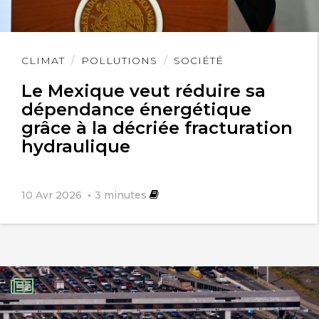
Lire
CLIMAT
POLLUTIONS
SOCIÉTÉ
l'article
Le Mexique veut réduire sa
dépendance énergétique
grâce à la décriée fracturation
hydraulique
10 Avr 2026
3
minutes