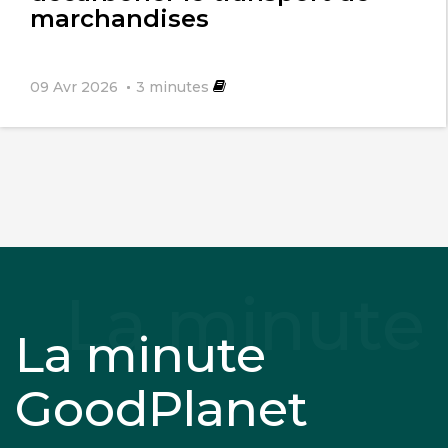
marchandises
09 Avr 2026
3
minutes
La minute
GoodPlanet