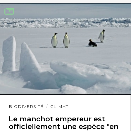
Lire
BIODIVERSITÉ
CLIMAT
l'article
Le manchot empereur est
officiellement une espèce "en