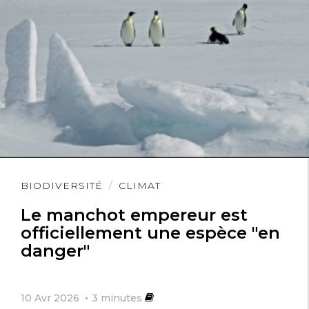
Lire
BIODIVERSITÉ
CLIMAT
l'article
Le manchot empereur est
officiellement une espèce "en
danger"
10 Avr 2026
3
minutes