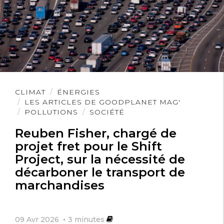
Lire
CLIMAT
ÉNERGIES
l'article
LES ARTICLES DE GOODPLANET MAG'
POLLUTIONS
SOCIÉTÉ
Reuben Fisher, chargé de
projet fret pour le Shift
Project, sur la nécessité de
décarboner le transport de
marchandises
09 Avr 2026
3
minutes