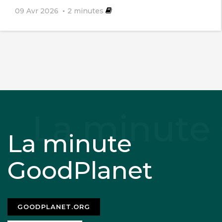
09 Avr 2026
2
minutes
La minute
GoodPlanet
GOODPLANET.ORG