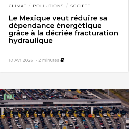
Lire
CLIMAT
POLLUTIONS
SOCIÉTÉ
l'article
Le Mexique veut réduire sa
dépendance énergétique
grâce à la décriée fracturation
hydraulique
10 Avr 2026
2
minutes