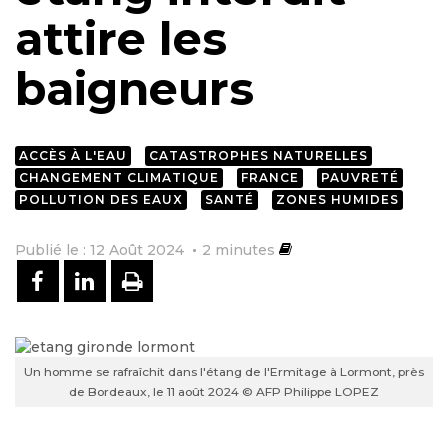
attire les
baigneurs
ACCÈS À L'EAU
CATASTROPHES NATURELLES
CHANGEMENT CLIMATIQUE
FRANCE
PAUVRETÉ
POLLUTION DES EAUX
SANTÉ
ZONES HUMIDES
Publié le : 12 Août 2024
2
minutes
PARTAGER SUR FACEBOOK
PARTAGER SUR LINKEDIN
IMPRIMER
Un homme se rafraîchit dans l'étang de l'Ermitage à Lormont, près
de Bordeaux, le 11 août 2024 © AFP Philippe LOPEZ