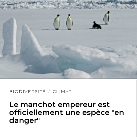
Lire
BIODIVERSITÉ
CLIMAT
l'article
Le manchot empereur est
officiellement une espèce "en
danger"