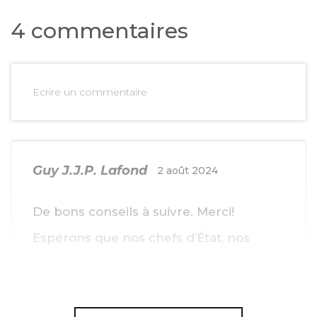
4 commentaires
Ecrire un commentaire
Guy J.J.P. Lafond
2 août 2024
De bons conseils à suivre. Merci!
Espérons que nos chefs d’État, nos
juristes, nos banquiers et nos PDG de
multinationales richissimes suivront eux
aussi ces bons conseils.