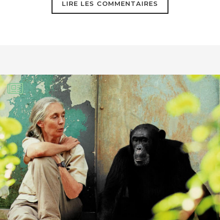
LIRE LES COMMENTAIRES
Cordialement,
@Guy J.J.P. Lafond
Un esprit sain dans un corps sain
https://mobile.twitter.com/UNBiodiversity/st
ETIENNE Annie
2 août 2024
Ah ah ah ah ; ça me fais bien rire :
fermer les volets avant que le soleil ne
tape TROP dessus …. surtout les volets