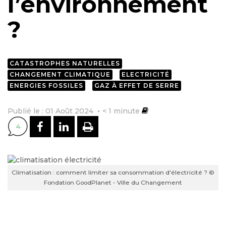
l’environnement
?
CATASTROPHES NATURELLES
CHANGEMENT CLIMATIQUE
ELECTRICITÉ
ENERGIES FOSSILES
GAZ À EFFET DE SERRE
Publié le : 01 Août 2024
< 1
minute
PARTAGER SUR FACEBOOK
PARTAGER SUR LINKEDI
IMPRIMER
4
Climatisation : comment limiter sa consommation d'électricité ? ©
Fondation GoodPlanet - Ville du Changement