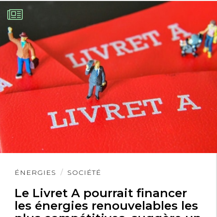
Lire
ÉNERGIES
SOCIÉTÉ
l'article
Le Livret A pourrait financer
les énergies renouvelables les