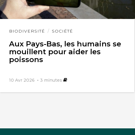
Lire
BIODIVERSITÉ
SOCIÉTÉ
l'article
Aux Pays-Bas, les humains se
mouillent pour aider les
poissons
10 Avr 2026
3
minutes