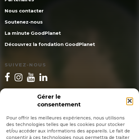
Nous contacter
Soutenez-nous
La minute GoodPlanet
Découvrez la fondation GoodPlanet
SUIVEZ-NOUS
INSCRIPTION NEWSLETTER
Gérer le
consentement
Pour offrir les meilleures expériences, nous utilisons
des technologies telles que les cookies pour stocker
Quotidienne
et/ou accéder aux informations des appareils. Le fait de
consentir à ces technologies nous permettra de traiter