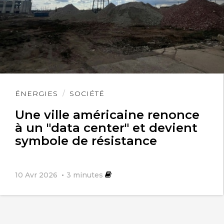
Lire
ÉNERGIES
SOCIÉTÉ
l'article
Une ville américaine renonce
à un "data center" et devient
symbole de résistance
10 Avr 2026
3
minutes