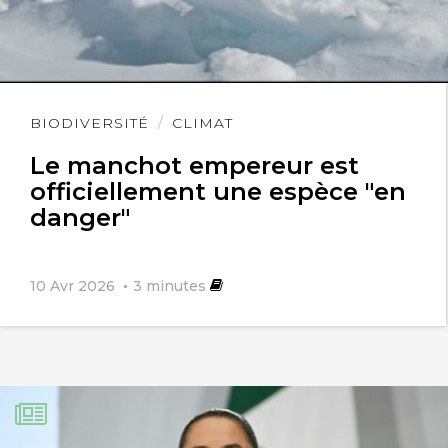
dans la ville du Caire l’Égypte pourrait
s’inspirer de ce qui aurait pu être fait à
Paris pour climatiser l’habitat
Lire
BIODIVERSITÉ
CLIMAT
l'article
https://www.rivieres.info/secu/3.htm
Le manchot empereur est
officiellement une espèce "en
danger"
10 Avr 2026
3
minutes