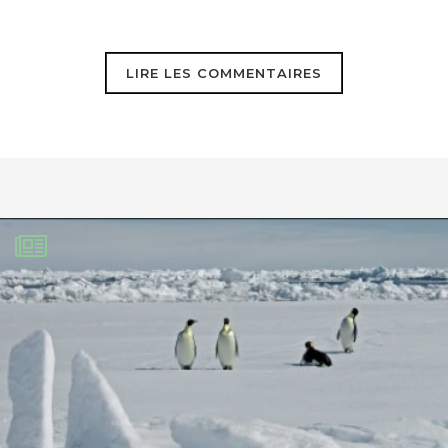
pourrait s’inspirer de ce que l’on aurait
dû faire à Paris
LIRE LES COMMENTAIRES
https://www.rivieres.info/secu/3.htm
https://www.rivieres.info/secu/3.htm
Balendard
2 juillet 2024
Avec un débit de l’ordre de 2000
mètres cubes par seconde à vérifier