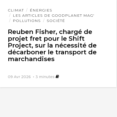
Lire
CLIMAT
ÉNERGIES
l'article
LES ARTICLES DE GOODPLANET MAG'
POLLUTIONS
SOCIÉTÉ
Reuben Fisher, chargé de
projet fret pour le Shift
Project, sur la nécessité de
décarboner le transport de
marchandises
09 Avr 2026
3
minutes