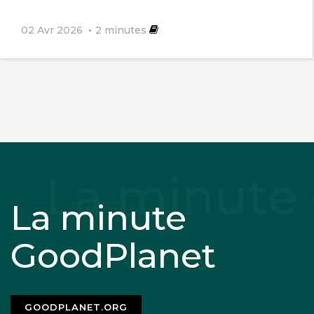
02 Avr 2026
2
minutes
La minute
GoodPlanet
GOODPLANET.ORG