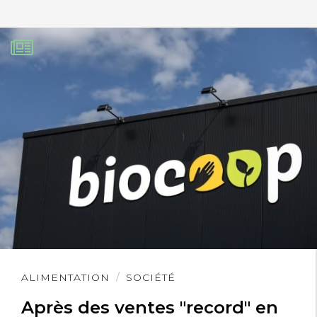
Lire
ALIMENTATION
SOCIÉTÉ
l'article
Après des ventes "record" en