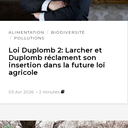
Lire
ALIMENTATION
BIODIVERSITÉ
l'article
POLLUTIONS
Loi Duplomb 2: Larcher et
Duplomb réclament son
insertion dans la future loi
agricole
03 Avr 2026
2
minutes