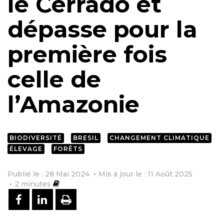
le Cerrado et
dépasse pour la
première fois
celle de
l’Amazonie
BIODIVERSITÉ
BRESIL
CHANGEMENT CLIMATIQUE
ÉLEVAGE
FORÊTS
Publié le : 28 Mai 2024
Mis à jour le : 11 Août 2025
2
minutes
PARTAGER SUR FACEBOOK
PARTAGER SUR LINKEDIN
IMPRIMER