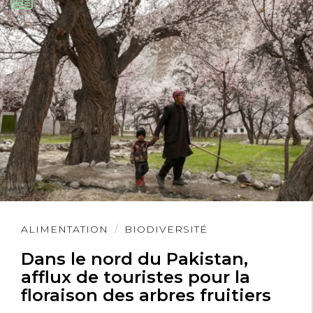
Lire
ALIMENTATION
BIODIVERSITÉ
l'article
Dans le nord du Pakistan,
afflux de touristes pour la
floraison des arbres fruitiers