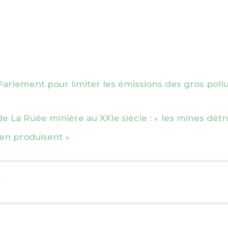
 Parlement pour limiter les émissions des gros poll
de La Ruée minière au XXIe siècle : « les mines détr
’en produisent »
e