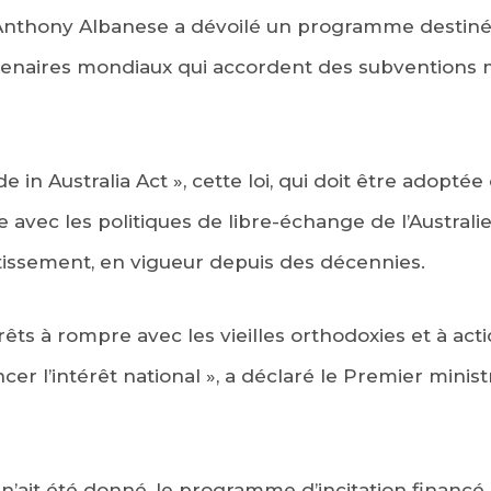
nthony Albanese a dévoilé un programme destiné à 
rtenaires mondiaux qui accordent des subventions 
 in Australia Act », cette loi, qui doit être adoptée
avec les politiques de libre-échange de l’Australi
issement, en vigueur depuis des décennies.
êts à rompre avec les vieilles orthodoxies et à ac
cer l’intérêt national », a déclaré le Premier ministr
 n’ait été donné, le programme d’incitation financé