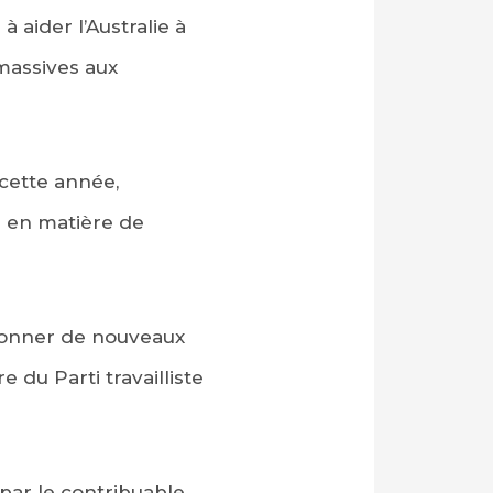
aider l’Australie à
massives aux
 cette année,
e en matière de
tionner de nouveaux
e du Parti travailliste
 par le contribuable