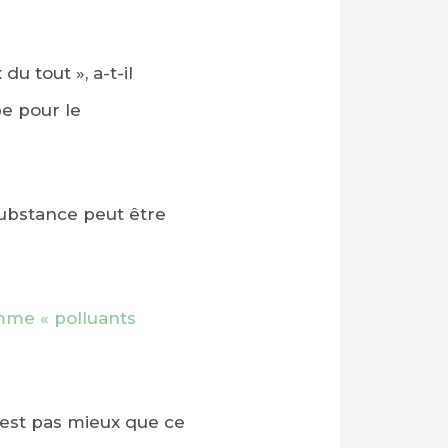
u tout », a-t-il
pe pour le
substance peut être
omme « polluants
’est pas mieux que ce