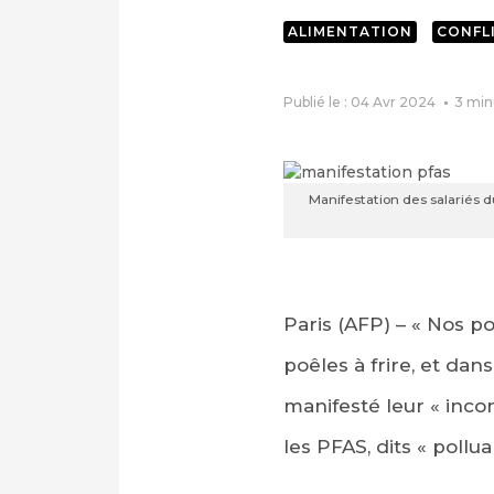
ALIMENTATION
CONFL
Publié le : 04 Avr 2024
3
min
Manifestation des salariés d
Paris (AFP) – « Nos p
poêles à frire, et dan
manifesté leur « inco
les PFAS, dits « pollu