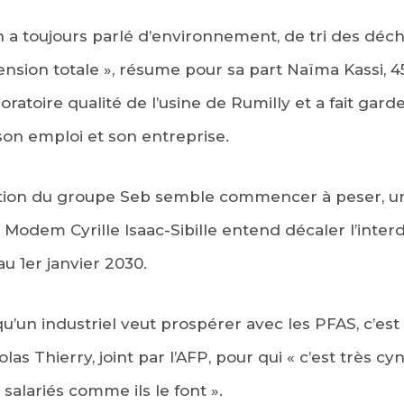
n a toujours parlé d’environnement, de tri des déch
sion totale », résume pour sa part Naïma Kassi, 45 
oratoire qualité de l’usine de Rumilly et a fait gard
on emploi et son entreprise.
sation du groupe Seb semble commencer à peser,
Modem Cyrille Isaac-Sibille entend décaler l’inter
au 1er janvier 2030.
qu’un industriel veut prospérer avec les PFAS, c’est
as Thierry, joint par l’AFP, pour qui « c’est très cy
 salariés comme ils le font ».