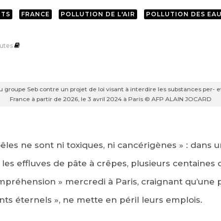
ITS
FRANCE
POLLUTION DE L'AIR
POLLUTION DES EA
utes
u groupe Seb contre un projet de loi visant à interdire les substances per- e
France à partir de 2026, le 3 avril 2024 à Paris © AFP ALAIN JOCARD
oêles ne sont ni toxiques, ni cancérigènes » : dans 
s les effluves de pâte à crêpes, plusieurs centaines
mpréhension » mercredi à Paris, craignant qu’une p
ants éternels », ne mette en péril leurs emplois.