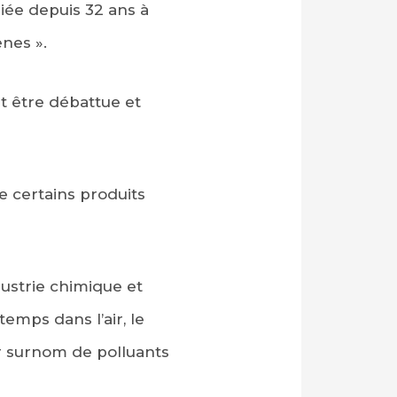
riée depuis 32 ans à
ènes ».
it être débattue et
e certains produits
dustrie chimique et
emps dans l’air, le
eur surnom de polluants