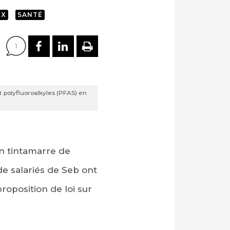
UX
SANTÉ
PARTAGER SUR FACEBOOK
PARTAGER SUR LINKEDI
IMPRIMER
1
t polyfluoroalkyles (PFAS) en
un tintamarre de
 de salariés de Seb ont
roposition de loi sur