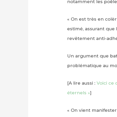
notamment les poêles
« On est très en colèr
estimé, assurant que l
revêtement anti-adhés
Un argument que batte
problématique au mom
[A lire aussi :
Voici ce
éternels »
]
« On vient manifester