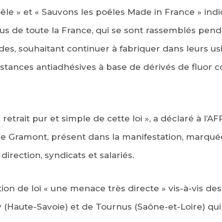
le » et « Sauvons les poêles Made in France » ind
s de toute la France, qui se sont rassemblés pend
des, souhaitant continuer à fabriquer dans leurs us
ubstances antiadhésives à base de dérivés de fluor c
trait pur et simple de cette loi », a déclaré à l’AF
de Gramont, présent dans la manifestation, marqué
irection, syndicats et salariés.
ition de loi « une menace très directe » vis-à-vis d
 (Haute-Savoie) et de Tournus (Saône-et-Loire) qui