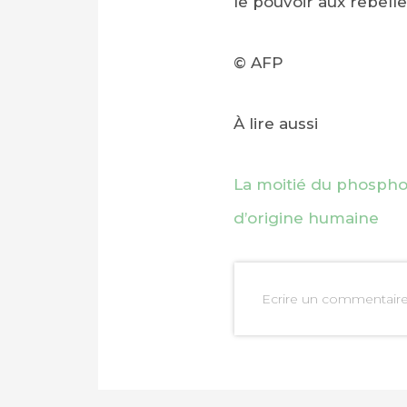
le pouvoir aux rebelle
© AFP
À lire aussi
La moitié du phosphor
d’origine humaine
PARTAGER SUR FAC
Ecrire un commentair
PARTAGER SUR LIN
IMPRIMER