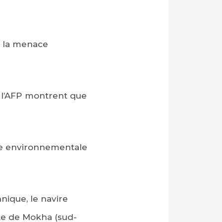
à la menace
r l’AFP montrent que
phe environnementale
nique, le navire
ite de Mokha (sud-