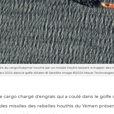
024 du cargo Rubymar touché par un missile Houthi laissant échapper des h
ars 2024 dans le golfe d'Aden © Satellite image ©2024 Maxar Technologie
 cargo chargé d’engrais qui a coulé dans le golfe 
s missiles des rebelles houthis du Yémen présen