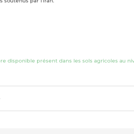
s soutenus par l’Iran.
e disponible présent dans les sols agricoles au ni
EBOOK
e
KEDIN