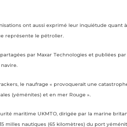
nisations ont aussi exprimé leur inquiétude quant 
 représente le pétrolier.
s partagées par Maxar Technologies et publiées pa
 navire.
Trackers, le naufrage « provoquerait une catastro
riales (yéménites) et en mer Rouge ».
urité maritime UKMTO, dirigée par la marine britan
 35 milles nautiques (65 kilomètres) du port yémén