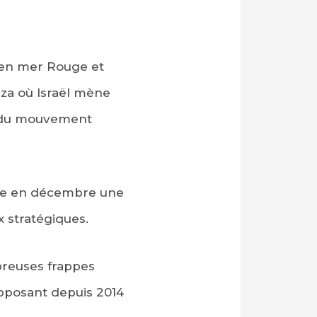
 en mer Rouge et
Gaza où Israël mène
t du mouvement
place en décembre une
x stratégiques.
mbreuses frappes
pposant depuis 2014