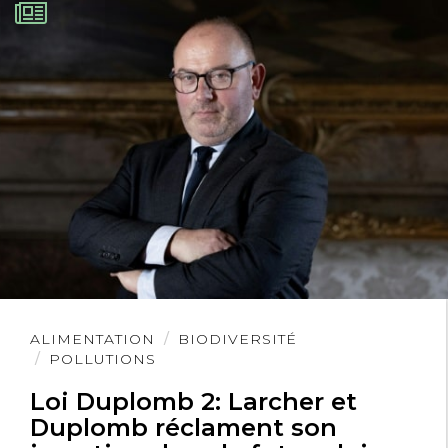
Lire
ALIMENTATION
BIODIVERSITÉ
l'article
POLLUTIONS
Loi Duplomb 2: Larcher et
Duplomb réclament son