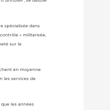
ont annulé
« , se désole
re spécialisée dans
contrôle » militarisée,
neté sur le
ffichent en moyenne
n les services de
s que les années