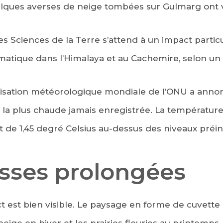
lques averses de neige tombées sur Gulmarg ont v
es Sciences de la Terre s’attend à un impact part
matique dans l’Himalaya et au Cachemire, selon un
anisation météorologique mondiale de l’ONU a anno
e la plus chaude jamais enregistrée. La températ
t de 1,45 degré Celsius au-dessus des niveaux préind
sses prolongées
t est bien visible. Le paysage en forme de cuvett
neige en hiver et les prairies fleuries au printemps