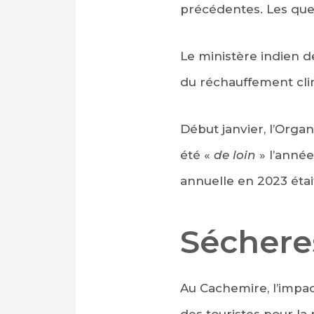
précédentes. Les que
Le ministère indien d
du réchauffement cli
Début janvier, l’Org
été «
de loin
» l’anné
annuelle en 2023 étai
Séchere
Au Cachemire, l’impac
des touristes pour la 