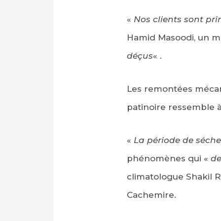
«
Nos clients sont pri
Hamid Masoodi, un ma
déçus
« .
Les remontées mécani
patinoire ressemble à
«
La période de séch
phénomènes qui «
de
climatologue Shakil R
Cachemire.