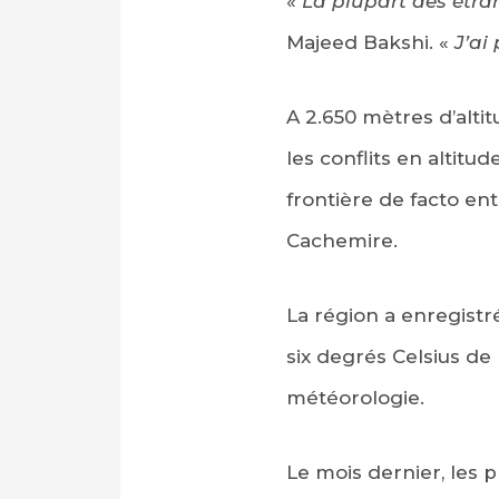
«
La plupart des étra
Majeed Bakshi. «
J’ai
A 2.650 mètres d’alti
les conflits en altitud
frontière de facto ent
Cachemire.
La région a enregist
six degrés Celsius de
météorologie.
Le mois dernier, les 