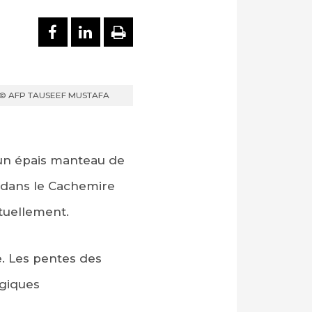
PARTAGER SUR FACEBOOK
PARTAGER SUR LINKEDI
IMPRIMER
2024 © AFP TAUSEEF MUSTAFA
’un épais manteau de
, dans le Cachemire
ituellement.
e. Les pentes des
giques