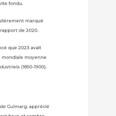
ite fondu.
iculièrement marqué
 rapport de 2020.
ncé que 2023 avait
ure mondiale moyenne
ustriels (1850-1900).
e de Gulmarg, apprécié
, est brun et sombre.