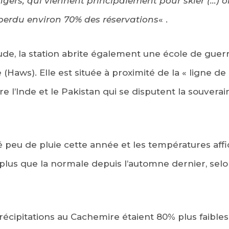
ngers, qui viennent principalement pour skier (…) 
 perdu environ 70% des réservations
« .
tude, la station abrite également une école de guer
e (Haws). Elle est située à proximité de la « ligne de 
re l’Inde et le Pakistan qui se disputent la souverai
ré peu de pluie cette année et les températures a
 plus que la normale depuis l’automne dernier, selo
précipitations au Cachemire étaient 80% plus faible