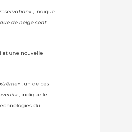
 réservation
« , indique
que de neige sont
 et une nouvelle
extrême
« , un de ces
avenir
« , indique le
 technologies du