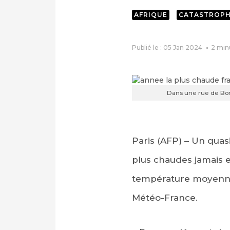
AFRIQUE
CATASTROPH
Publié le : 05 Jan 2024
2
min
Dans une rue de Bo
Paris (AFP) – Un quas
plus chaudes jamais e
température moyenne 
Météo-France.