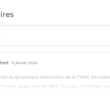
ires
e
inet
6 janvier 2024
 c’est la dynamique d’évolution de la TMAG (temp
Voyons quels sont les faits : il y a eu, en 140 ans, un
bal de 0,8°C environ, qui a quasiment cessé depui
ré une très forte inflation des émissions anthropi