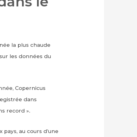
dans le
nnée la plus chaude
 sur les données du
année, Copernicus
registrée dans
ns record ».
 pays, au cours d’une