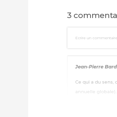
3 commenta
Ecrire un commentair
Jean-Pierre Bard
Ce qui a du sens,
annuelle globale). 
réchauffement glo
années 2000, malg