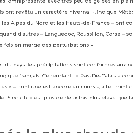
asi omniprésente, avec très peu de gelées en plaine
s ont revêtu un caractère hivernal », indique Mété
– les Alpes du Nord et les Hauts-de-France – ont 
quand d’autres – Languedoc, Roussillon, Corse – son
e fois en marge des perturbations ».
et du pays, les précipitations sont conformes aux n
ogique français. Cependant, le Pas-De-Calais a co
les » – dont une est encore en cours -, à tel point 
le 15 octobre est plus de deux fois plus élevé que 