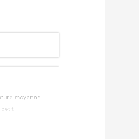
érature moyenne
 petit
s le début des
ques de CO2. Ce