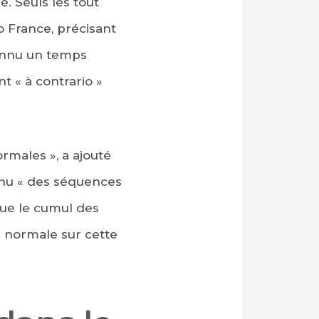
. Seuls les tout
o France, précisant
connu un temps
t « à contrario »
ormales », a ajouté
nnu « des séquences
que le cumul des
la normale sur cette