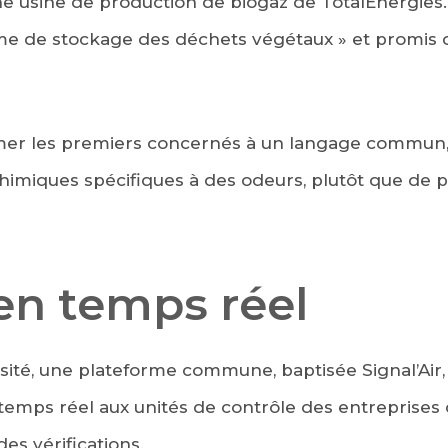
une usine de production de biogaz de TotalEnergies. 
e de stockage des déchets végétaux » et promis 
ormer les premiers concernés à un langage commun
imiques spécifiques à des odeurs, plutôt que de pa
en temps réel
sité, une plateforme commune, baptisée Signal’Air, r
temps réel aux unités de contrôle des entreprises qu
des vérifications.