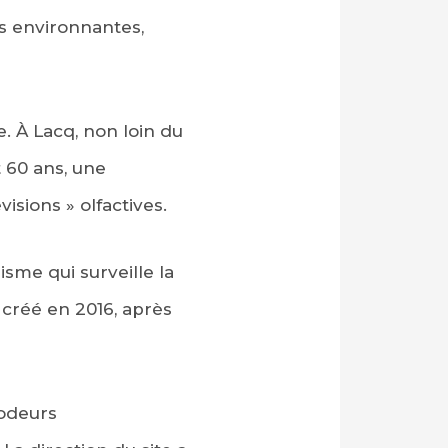
s environnantes,
e. À Lacq, non loin du
 60 ans, une
sions » olfactives.
sme qui surveille la
 créé en 2016, après
 odeurs