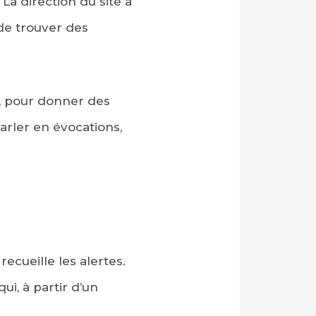
La direction du site a
de trouver des
, pour donner des
rler en évocations,
ecueille les alertes.
i, à partir d’un