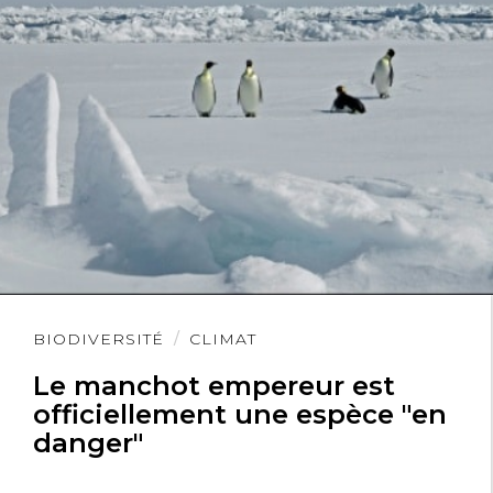
Lire
BIODIVERSITÉ
CLIMAT
l'article
Le manchot empereur est
officiellement une espèce "en
danger"