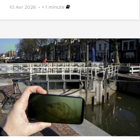
10 Avr 2026
< 1
minute