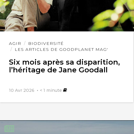
Lire
AGIR
BIODIVERSITÉ
l'article
LES ARTICLES DE GOODPLANET MAG'
Six mois après sa disparition,
l’héritage de Jane Goodall
10 Avr 2026
< 1
minute