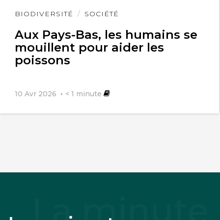
Lire
BIODIVERSITÉ
SOCIÉTÉ
l'article
Aux Pays-Bas, les humains se
mouillent pour aider les
poissons
10 Avr 2026
< 1
minute