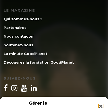
LE MAGAZINE
Qui sommes-nous ?
Jean-Pierre Bardinet
14 mars 2021
Partenaires
Nous contacter
A) Ce que l’on sait, c’est que, au niveau
Soutenez-nous
global, toutes les projections des
La minute GoodPlanet
modèles numériques divergent de plus
Découvrez la fondation GoodPlanet
en plus des observations, et donc que
leurs projections multidécennales ne
SUIVEZ-NOUS
valent pas un clou. Avant de
prophétiser un réchauffement
INSCRIPTION NEWSLETTER
Gérer le
cataclysmique sur la base de