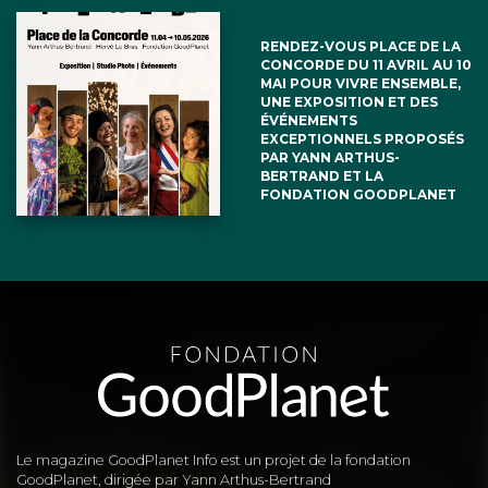
le meilleur et pour le pire, sur des
croyances ésotériques codifiées, dans
RENDEZ-VOUS PLACE DE LA
CONCORDE DU 11 AVRIL AU 10
une concurrence privilégiant le nombre
MAI POUR VIVRE ENSEMBLE,
UNE EXPOSITION ET DES
ÉVÉNEMENTS
de leurs adeptes sur leur bien-être ici et
EXCEPTIONNELS PROPOSÉS
PAR YANN ARTHUS-
maintenant.
BERTRAND ET LA
FONDATION GOODPLANET
Et ces pouvoirs ne cessent eux-mêmes
de croître et de se multiplier sous
l’influence de désordres naturels
aggravés par ceux qui résultent des
exigences d’une espèce humaine dont
la prolifération est proportionnelle à ses
progrès matériels.
Le magazine GoodPlanet Info est un projet de la fondation
GoodPlanet, dirigée par Yann Arthus-Bertrand