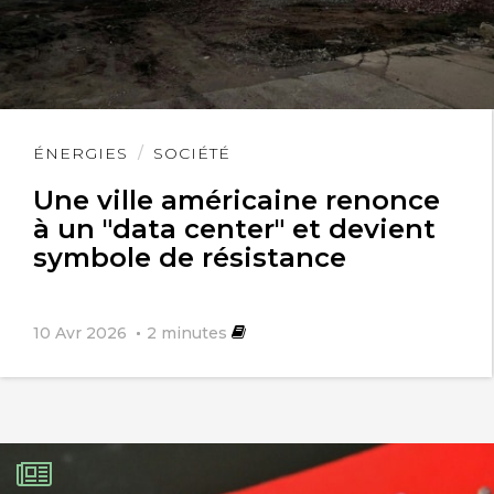
Lire
ÉNERGIES
SOCIÉTÉ
l'article
Une ville américaine renonce
à un "data center" et devient
symbole de résistance
10 Avr 2026
2
minutes