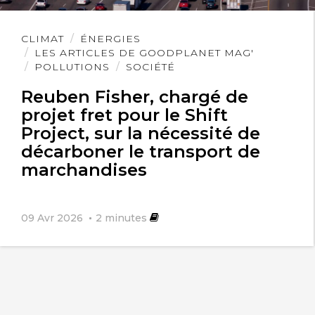
Lire
CLIMAT
ÉNERGIES
l'article
LES ARTICLES DE GOODPLANET MAG'
POLLUTIONS
SOCIÉTÉ
Reuben Fisher, chargé de
projet fret pour le Shift
Project, sur la nécessité de
décarboner le transport de
marchandises
09 Avr 2026
2
minutes