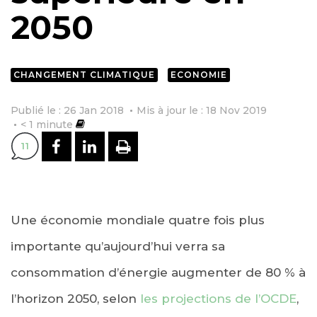
2050
CHANGEMENT CLIMATIQUE
ECONOMIE
Publié le : 26 Jan 2018
Mis à jour le : 18 Nov 2019
< 1
minute
PARTAGER SUR FACEBOOK
PARTAGER SUR LINKEDI
IMPRIMER
11
Une économie mondiale quatre fois plus
importante qu’aujourd’hui verra sa
consommation d’énergie augmenter de 80 % à
l’horizon 2050, selon
les projections de l’OCDE
,