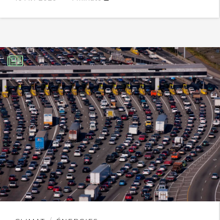
Le porte-parole du CSLT a suggéré au
travers de la « Solar Water Economy » la
mise en place d’une modification des
chaînes énergétiques actuelles
assurant le chauffage de l’habitat. Elle
permettrait de diviser environ par 2,5 la
consommation d’énergie finale pour
assurer
le chauffage de l’habitat.
Ceci pour un poste très important
représentant près de 50 % de la