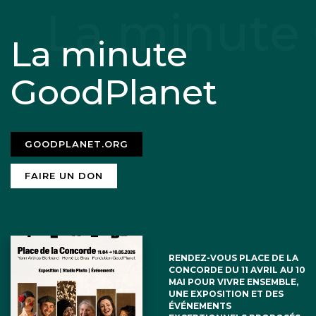
bien longtemps « qu’il vaux mieux faire
La minute
partie de ceux qui établissent les règles
que de se compter au nombre de ceux
GoodPlanet
qui font le choix de les adopter »
GOODPLANET.ORG
FAIRE UN DON
Claude Courty
28 janvier 2018
Selon votre propos, le chauffage de
RENDEZ-VOUS PLACE DE LA
CONCORDE DU 11 AVRIL AU 10
l’habitat représenterait à lui seul
MAI POUR VIVRE ENSEMBLE,
UNE EXPOSITION ET DES
50% de la consommation totale
ÉVÉNEMENTS