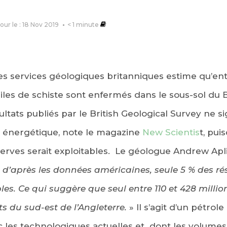
jour le : 18 Nov 2019
< 1
minute
 services géologiques britanniques estime qu’entre
huiles de schiste sont enfermés dans le sous-sol du
ltats publiés par le British Geological Survey ne s
n énergétique, note le magazine
New Scientis
t, pui
erves serait exploitables. Le géologue Andrew Ap
«
d’après les données américaines, seule 5 % des ré
les. Ce qui suggère que seul entre 110 et 428 millio
ts du sud-est de l’Angleterre.
» Il s’agit d’un pétrol
vec les technologiques actuelles et dont les volumes