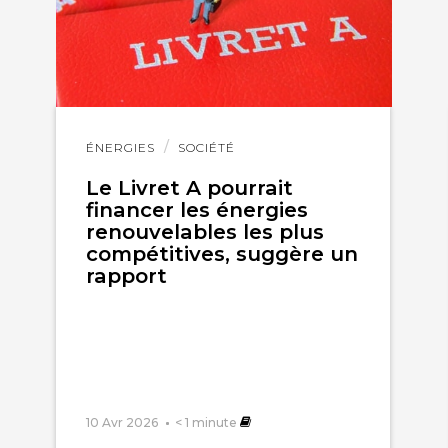
Lire
ÉNERGIES
SOCIÉTÉ
l'article
Le Livret A pourrait
financer les énergies
renouvelables les plus
compétitives, suggère un
rapport
10 Avr 2026
< 1
minute