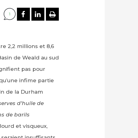
PARTAGER SUR FACEBOOK
PARTAGER SUR LINKEDI
IMPRIMER
1
 2,2 millions et 8,6
 Basin de Weald au sud
ignifient pas pour
squ’une infime partie
lin de la Durham
serves d’huile de
ns de barils
e lourd et visqueux,
 seraient insuffisants