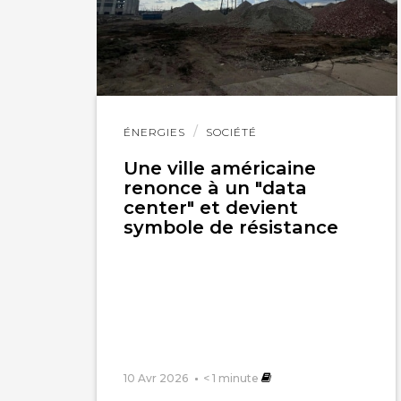
Lire
ÉNERGIES
SOCIÉTÉ
l'article
Une ville américaine
renonce à un "data
center" et devient
symbole de résistance
10 Avr 2026
< 1
minute