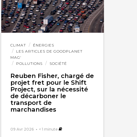
Lire
CLIMAT
ÉNERGIES
l'article
LES ARTICLES DE GOODPLANET
MAG'
POLLUTIONS
SOCIÉTÉ
Reuben Fisher, chargé de
projet fret pour le Shift
Project, sur la nécessité
de décarboner le
transport de
marchandises
09 Avr 2026
< 1
minute