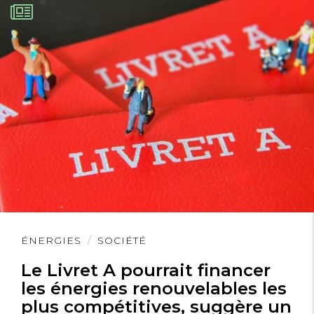
Lire
ÉNERGIES
SOCIÉTÉ
l'article
Le Livret A pourrait financer
les énergies renouvelables les
plus compétitives, suggère un