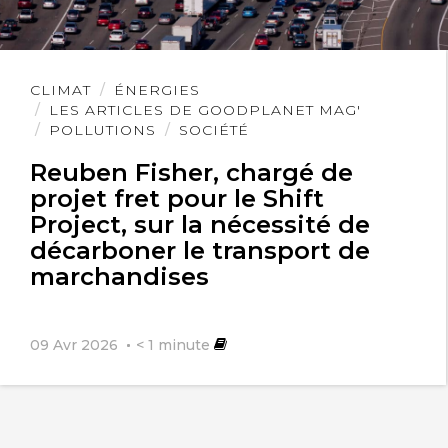
Lire
CLIMAT
ÉNERGIES
l'article
LES ARTICLES DE GOODPLANET MAG'
POLLUTIONS
SOCIÉTÉ
Reuben Fisher, chargé de
projet fret pour le Shift
Project, sur la nécessité de
décarboner le transport de
marchandises
09 Avr 2026
< 1
minute