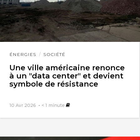
Lire
ÉNERGIES
SOCIÉTÉ
l'article
Une ville américaine renonce
à un "data center" et devient
symbole de résistance
10 Avr 2026
< 1
minute