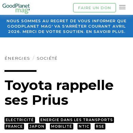
FAIRE UN DON
NOUS SOMMES AU REGRET DE VOUS INFORMER QUE
GOODPLANET MAG' VA S'ARRÊTER COURANT AVRIL
2026. MERCI DE VOTRE SOUTIEN. EN SAVOIR PLUS.
ÉNERGIES
SOCIÉTÉ
Toyota rappelle
ses Prius
ELECTRICITÉ
ENERGIE DANS LES TRANSPORTS
FRANCE
JAPON
MOBILITÉ
NTIC
RSE