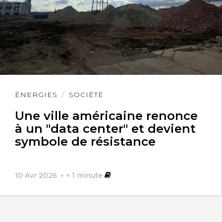
Lire
ÉNERGIES
SOCIÉTÉ
l'article
Une ville américaine renonce
à un "data center" et devient
symbole de résistance
10 Avr 2026
< 1
minute