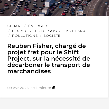
Lire
CLIMAT
ÉNERGIES
l'article
LES ARTICLES DE GOODPLANET MAG'
POLLUTIONS
SOCIÉTÉ
Reuben Fisher, chargé de
projet fret pour le Shift
Project, sur la nécessité de
décarboner le transport de
marchandises
09 Avr 2026
< 1
minute