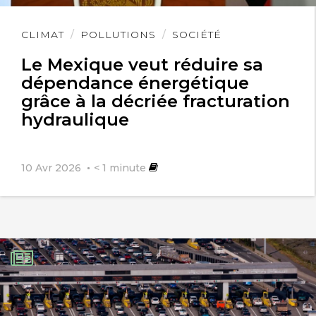
Lire
CLIMAT
POLLUTIONS
SOCIÉTÉ
l'article
Le Mexique veut réduire sa
dépendance énergétique
grâce à la décriée fracturation
hydraulique
10 Avr 2026
< 1
minute