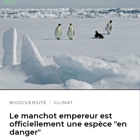
Lire
BIODIVERSITÉ
CLIMAT
l'article
Le manchot empereur est
officiellement une espèce "en
danger"