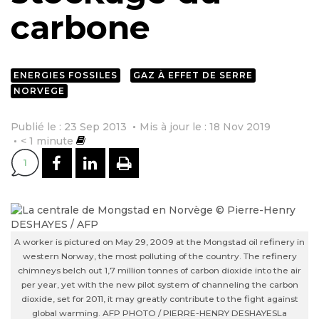
carbone
ENERGIES FOSSILES
GAZ À EFFET DE SERRE
NORVEGE
Publié le : 23 Sep 2013
Mis à jour le : 18 Nov 2019
< 1
minute
PARTAGER SUR FACEBOOK
PARTAGER SUR LINKEDI
IMPRIMER
1
A worker is pictured on May 29, 2009 at the Mongstad oil refinery in
western Norway, the most polluting of the country. The refinery
chimneys belch out 1,7 million tonnes of carbon dioxide into the air
per year, yet with the new pilot system of channeling the carbon
dioxide, set for 2011, it may greatly contribute to the fight against
global warming. AFP PHOTO / PIERRE-HENRY DESHAYES
La