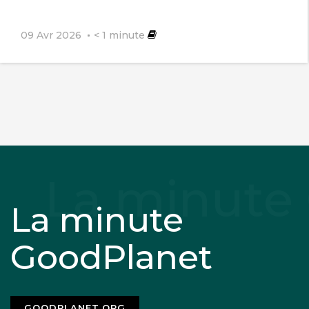
09 Avr 2026
< 1
minute
La minute
GoodPlanet
GOODPLANET.ORG