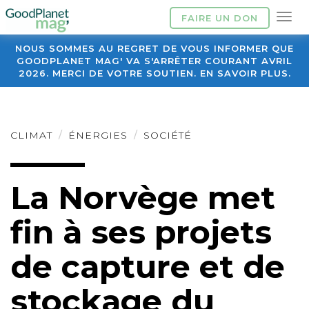
FAIRE UN DON
NOUS SOMMES AU REGRET DE VOUS INFORMER QUE
GOODPLANET MAG' VA S'ARRÊTER COURANT AVRIL
2026. MERCI DE VOTRE SOUTIEN. EN SAVOIR PLUS.
CLIMAT
ÉNERGIES
SOCIÉTÉ
La Norvège met
fin à ses projets
de capture et de
stockage du