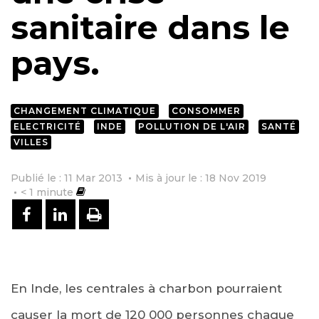
sanitaire dans le
pays.
CHANGEMENT CLIMATIQUE
CONSOMMER
ELECTRICITÉ
INDE
POLLUTION DE L'AIR
SANTÉ
VILLES
Publié le : 11 Mar 2013
Mis à jour le : 18 Nov 2019
< 1
minute
PARTAGER SUR FACEBOOK
PARTAGER SUR LINKEDIN
IMPRIMER
En Inde, les centrales à charbon pourraient
causer la mort de 120 000 personnes chaque