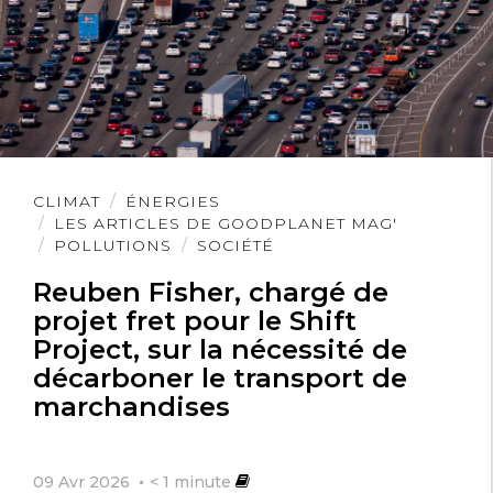
Lire
CLIMAT
ÉNERGIES
l'article
LES ARTICLES DE GOODPLANET MAG'
POLLUTIONS
SOCIÉTÉ
Reuben Fisher, chargé de
projet fret pour le Shift
Project, sur la nécessité de
décarboner le transport de
marchandises
09 Avr 2026
< 1
minute