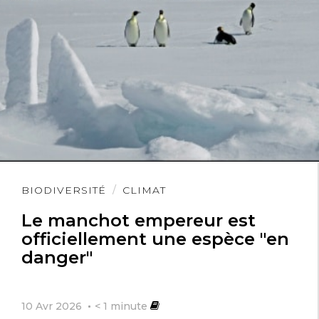
Lire
BIODIVERSITÉ
CLIMAT
l'article
Le manchot empereur est
officiellement une espèce "en
danger"
10 Avr 2026
< 1
minute