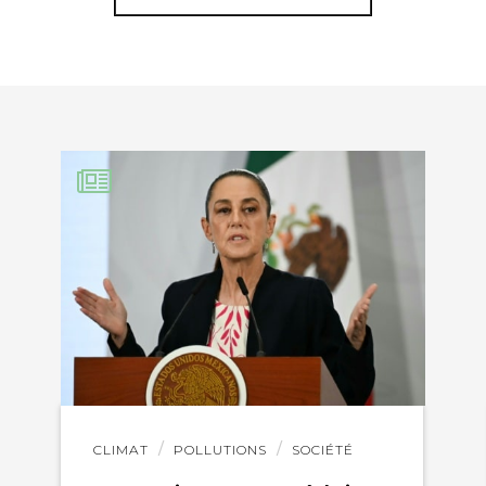
EBOOK
KEDIN
Lire
CLIMAT
POLLUTIONS
SOCIÉTÉ
l'article