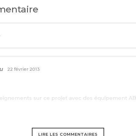
entaire
e
u
22 février 2013
seignements sur ce projet avec des équipement AB
be.com/watch?feature=player_detailpage&v=CzslG
LIRE LES COMMENTAIRES