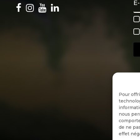
Pour offr
technolog
informati
nous perm
comportem
de ne pas
effet nég