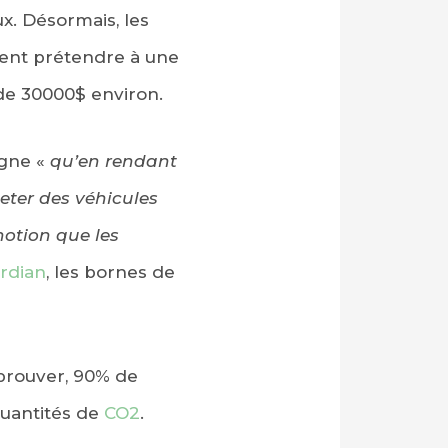
ux. Désormais, les
vent prétendre à une
de 30000$ environ.
gne «
qu’en rendant
heter des véhicules
notion que les
rdian
, les bornes de
 prouver, 90% de
quantités de
CO2
.