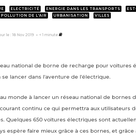
UE
ELECTRICITÉ
ENERGIE DANS LES TRANSPORTS
EST
POLLUTION DE L'AIR
URBANISATION
VILLES
our le : 18 Nov 2019
< 1
minute
seau national de borne de recharge pour voitures 
à se lancer dans l’aventure de l’électrique.
s au monde à lancer un réseau national de bornes d
 courant continu ce qui permettra aux utilisateurs 
s. Quelques 650 voitures électriques sont actuelle
ays espère faire mieux grâce à ces bornes, et grâce