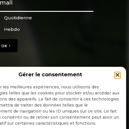
Quotidienne
Hebdo
OK
Gérer le consentement
ir les meilleures expériences, nous utilisons des
ies telles que les cookies pour stocker et/ou accéder aux
ons des appareils. Le fait de consentir à ces technologies
ettra de traiter des données telles que le
ent de navigation ou les ID uniques sur ce site. Le fait
 consentir ou de retirer son consentement peut avoir un
atif sur certaines caractéristiques et fonctions.