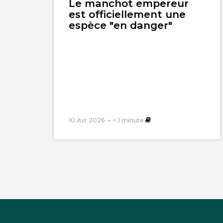
Le manchot empereur
est officiellement une
espèce "en danger"
10 Avr 2026
< 1
minute