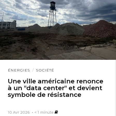
Lire
ÉNERGIES
SOCIÉTÉ
l'article
Une ville américaine renonce
à un "data center" et devient
symbole de résistance
10 Avr 2026
< 1
minute