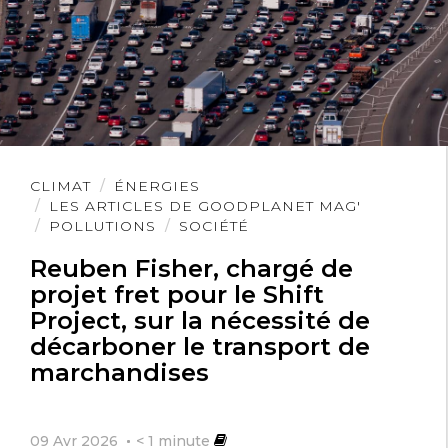
Lire
CLIMAT
ÉNERGIES
l'article
LES ARTICLES DE GOODPLANET MAG'
POLLUTIONS
SOCIÉTÉ
Reuben Fisher, chargé de
projet fret pour le Shift
Project, sur la nécessité de
décarboner le transport de
marchandises
09 Avr 2026
< 1
minute