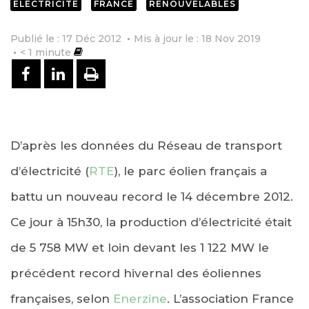
ELECTRICITÉ
FRANCE
RENOUVELABLES
Publié le : 17 Déc 2012
Mis à jour le : 18 Nov 2019
< 1
minute
PARTAGER SUR FACEBOOK
PARTAGER SUR LINKEDIN
IMPRIMER
D’après les données du Réseau de transport
d’électricité (
RTE
), le parc éolien français a
battu un nouveau record le 14 décembre 2012.
Ce jour à 15h30, la production d’électricité était
de 5 758 MW et loin devant les 1 122 MW le
précédent record hivernal des éoliennes
françaises, selon
Enerzine
. L’association France