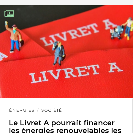
Lire
ÉNERGIES
SOCIÉTÉ
l'article
Le Livret A pourrait financer
les énergies renouvelables les