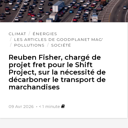
Lire
CLIMAT
ÉNERGIES
l'article
LES ARTICLES DE GOODPLANET MAG'
POLLUTIONS
SOCIÉTÉ
Reuben Fisher, chargé de
projet fret pour le Shift
Project, sur la nécessité de
décarboner le transport de
marchandises
09 Avr 2026
< 1
minute