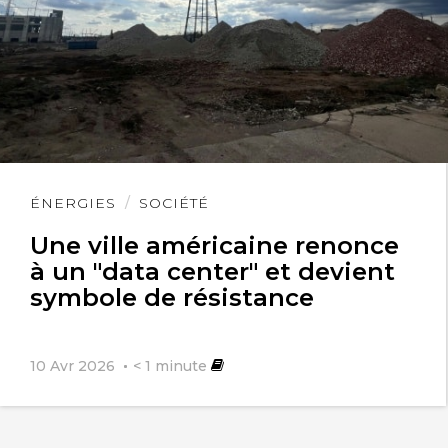
Lire
ÉNERGIES
SOCIÉTÉ
l'article
Une ville américaine renonce
à un "data center" et devient
symbole de résistance
10 Avr 2026
< 1
minute