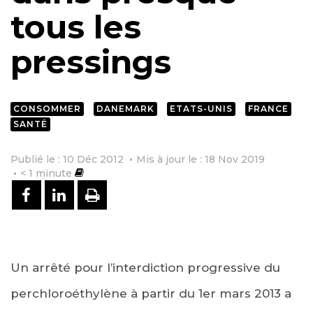
tous les
pressings
CONSOMMER
DANEMARK
ETATS-UNIS
FRANCE
SANTÉ
Publié le : 10 Déc 2012
Mis à jour le : 18 Nov 2019
< 1
minute
PARTAGER SUR FACEBOOK
PARTAGER SUR LINKEDIN
IMPRIMER
Un arrêté pour l’interdiction progressive du
perchloroéthylène à partir du 1er mars 2013 a