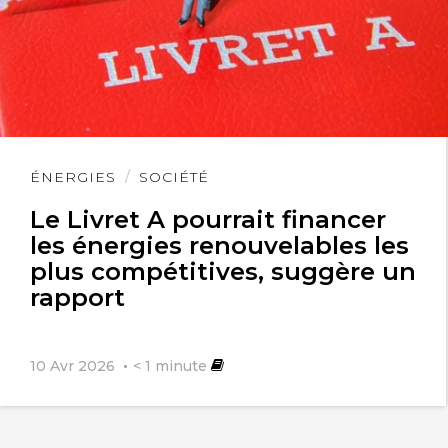
Lire
ÉNERGIES
SOCIÉTÉ
l'article
Le Livret A pourrait financer
les énergies renouvelables les
plus compétitives, suggère un
rapport
10 Avr 2026
< 1
minute