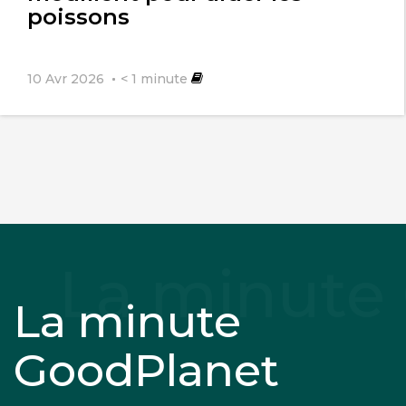
poissons
10 Avr 2026
< 1
minute
La minute
GoodPlanet