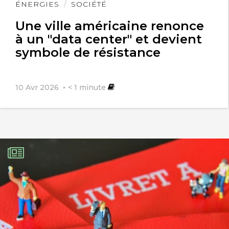
Lire
ÉNERGIES
SOCIÉTÉ
l'article
Une ville américaine renonce
à un "data center" et devient
symbole de résistance
10 Avr 2026
< 1
minute