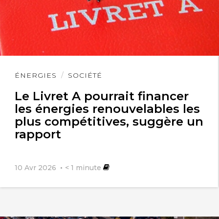
Lire
ÉNERGIES
SOCIÉTÉ
l'article
Le Livret A pourrait financer
les énergies renouvelables les
plus compétitives, suggère un
rapport
10 Avr 2026
< 1
minute