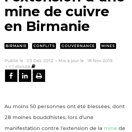
mine de cuivre
en Birmanie
BIRMANIE
CONFLITS
GOUVERNANCE
MINES
Publié le : 03 Déc 2012
Mis à jour le : 18 Nov 2019
< 1
minute
PARTAGER SUR FACEBOOK
PARTAGER SUR LINKEDIN
IMPRIMER
Au moins 50 personnes ont été blessées, dont
28 moines bouddhistes, lors d’une
manifestation contre l’extension de la
mine
de