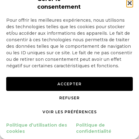
consentement
plus facilement accessibles. Enfin,
Pour offrir les meilleures expériences, nous utilisons
les transports maritimes pourraient profiter de
des technologies telles que les cookies pour stocker
et/ou accéder aux informations des appareils. Le fait de
la fonte de l’arctique : le passage du Nord-
consentir à ces technologies nous permettra de traiter
Ouest reliant l’Atlantique au Pacifique par le
des données telles que le comportement de navigation
ou les ID uniques sur ce site. Le fait de ne pas consentir
nord du Canada, représenterait un raccourci
ou de retirer son consentement peut avoir un effet
négatif sur certaines caractéristiques et fonctions.
par rapport au canal de Panama. Le passage
du Nord-Est, au-dessus de la Sibérie, pourrait
ACCEPTER
également devenir beaucoup plus praticable.
REFUSER
VOIR LES PRÉFÉRENCES
Conséquences
Politique d’utilisation des
Politique de
cookies
confidentialité