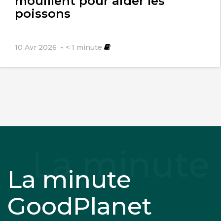
mouillent pour aider les
poissons
10 Avr 2026
< 1
minute
La minute
GoodPlanet