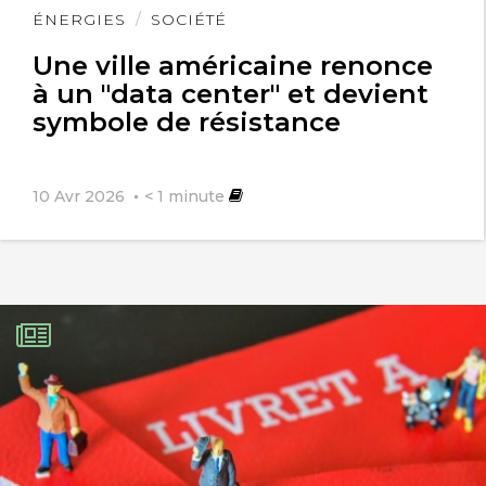
Lire
ÉNERGIES
SOCIÉTÉ
l'article
Une ville américaine renonce
à un "data center" et devient
symbole de résistance
10 Avr 2026
< 1
minute