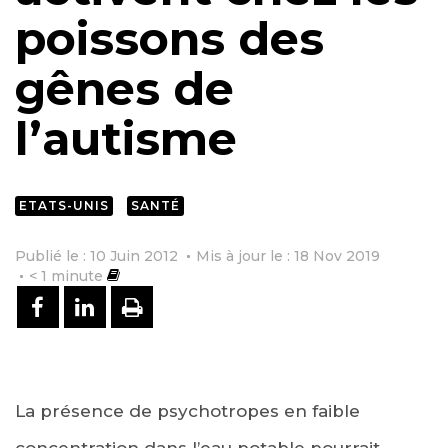
poissons des
gênes de
l’autisme
ETATS-UNIS
SANTÉ
Publié le : 10 Juin 2012
Mis à jour le : 18 Nov 2019
< 1
minute
PARTAGER SUR FACEBOOK
PARTAGER SUR LINKEDIN
IMPRIMER
La présence de psychotropes en faible
concentration dans l’eau potable pourrait