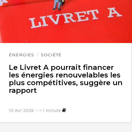
Lire
ÉNERGIES
SOCIÉTÉ
l'article
Le Livret A pourrait financer
les énergies renouvelables les
plus compétitives, suggère un
rapport
10 Avr 2026
< 1
minute