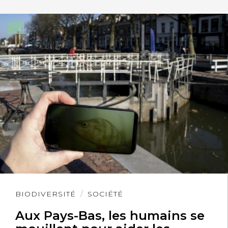
Lire
BIODIVERSITÉ
SOCIÉTÉ
l'article
Aux Pays-Bas, les humains se