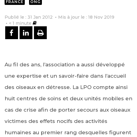
FRANCE
ONG
Publié le : 31 Jan 2012
Mis à jour le : 18 Nov 2019
< 1
minute
PARTAGER SUR FACEBOOK
PARTAGER SUR LINKEDIN
IMPRIMER
Au fil des ans, l’association a aussi développé
une expertise et un savoir-faire dans l’accueil
des oiseaux en détresse. La LPO compte ainsi
huit centres de soins et deux unités mobiles en
cas de crise afin de porter secours aux oiseaux
victimes des effets nocifs des activités
humaines au premier rang desquelles figurent