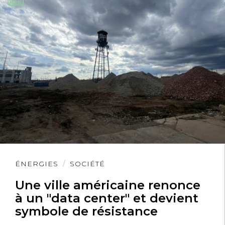
Lire
ÉNERGIES
SOCIÉTÉ
l'article
Une ville américaine renonce
à un "data center" et devient
symbole de résistance