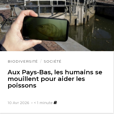
Lire
BIODIVERSITÉ
SOCIÉTÉ
l'article
Aux Pays-Bas, les humains se
mouillent pour aider les
poissons
10 Avr 2026
< 1
minute