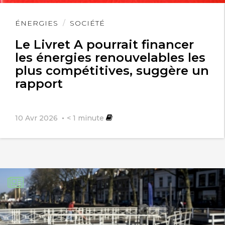
Lire
ÉNERGIES
SOCIÉTÉ
l'article
Le Livret A pourrait financer
les énergies renouvelables les
plus compétitives, suggère un
rapport
10 Avr 2026
< 1
minute