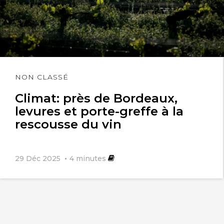
Lire
NON CLASSÉ
l'article
Climat: près de Bordeaux,
levures et porte-greffe à la
rescousse du vin
29 Déc 2025
4
minutes