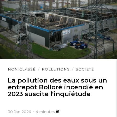
Lire
NON CLASSÉ
POLLUTIONS
SOCIÉTÉ
l'article
La pollution des eaux sous un
entrepôt Bolloré incendié en
2023 suscite l'inquiétude
30 Jan 2026
4
minutes