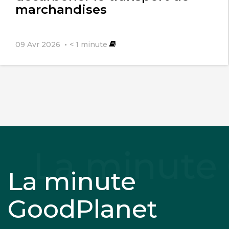
marchandises
09 Avr 2026
< 1
minute
La minute
GoodPlanet