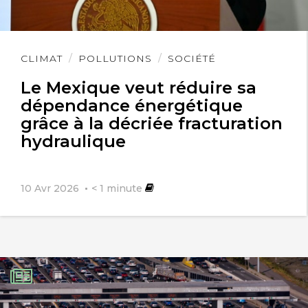
Lire
CLIMAT
POLLUTIONS
SOCIÉTÉ
l'article
Le Mexique veut réduire sa
dépendance énergétique
grâce à la décriée fracturation
hydraulique
10 Avr 2026
< 1
minute