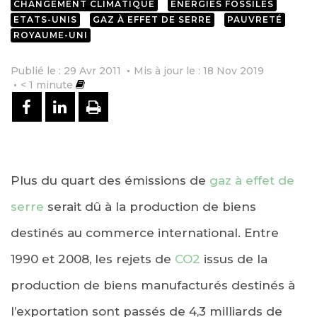
CHANGEMENT CLIMATIQUE
ENERGIES FOSSILES
ETATS-UNIS
GAZ À EFFET DE SERRE
PAUVRETÉ
ROYAUME-UNI
Publié le : 29 Avr 2011
Mis à jour le : 18 Nov 2019
< 1
minute
PARTAGER SUR FACEBOOK
PARTAGER SUR LINKEDIN
IMPRIMER
Plus du quart des émissions de
gaz à effet de
serre
serait dû à la production de biens
destinés au commerce international. Entre
1990 et 2008, les rejets de
CO2
issus de la
production de biens manufacturés destinés à
l’exportation sont passés de 4,3 milliards de