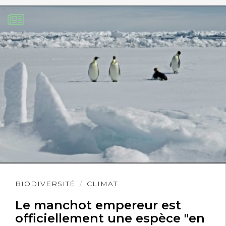
Lire
BIODIVERSITÉ
CLIMAT
l'article
Le manchot empereur est
officiellement une espèce "en