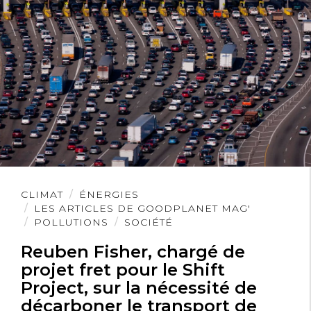
Lire
CLIMAT
ÉNERGIES
l'article
LES ARTICLES DE GOODPLANET MAG'
POLLUTIONS
SOCIÉTÉ
Reuben Fisher, chargé de
projet fret pour le Shift
Project, sur la nécessité de
décarboner le transport de