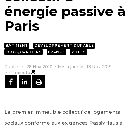
énergie passive à
Paris
BÂTIMENT
DÉVELOPPEMENT DURABLE
ECO-QUARTIERS
FRANCE
VILLES
Publié le : 28 Nov 2010
Mis à jour le : 18 Nov 2019
< 1
minute
PARTAGER SUR FACEBOOK
PARTAGER SUR LINKEDIN
IMPRIMER
Le premier immeuble collectif de logements
sociaux conforme aux exigences PassivHaus a