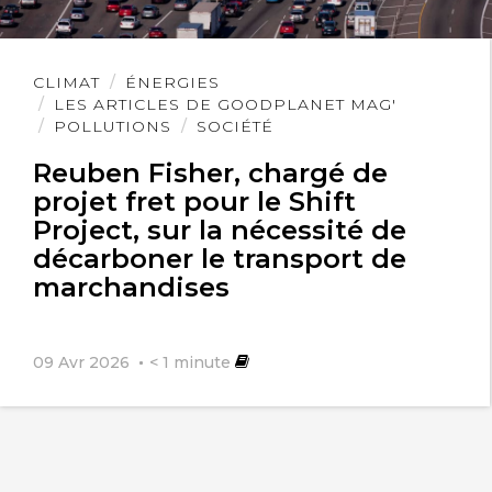
Lire
CLIMAT
ÉNERGIES
l'article
LES ARTICLES DE GOODPLANET MAG'
POLLUTIONS
SOCIÉTÉ
Reuben Fisher, chargé de
projet fret pour le Shift
Project, sur la nécessité de
décarboner le transport de
marchandises
09 Avr 2026
< 1
minute