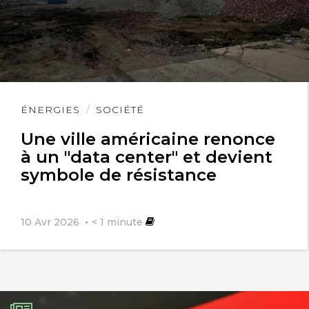
Lire
ÉNERGIES
SOCIÉTÉ
l'article
Une ville américaine renonce
à un "data center" et devient
symbole de résistance
10 Avr 2026
< 1
minute