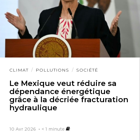
Lire
CLIMAT
POLLUTIONS
SOCIÉTÉ
l'article
Le Mexique veut réduire sa
dépendance énergétique
grâce à la décriée fracturation
hydraulique
10 Avr 2026
< 1
minute