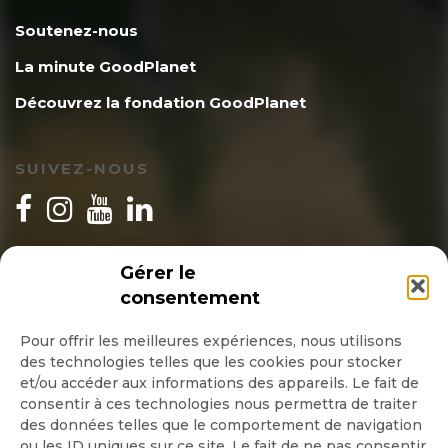
Soutenez-nous
La minute GoodPlanet
Découvrez la fondation GoodPlanet
SUIVEZ-NOUS
INSCRIPTION NEWSLETTER
Gérer le
consentement
Pour offrir les meilleures expériences, nous utilisons
des technologies telles que les cookies pour stocker
Quotidienne
et/ou accéder aux informations des appareils. Le fait de
consentir à ces technologies nous permettra de traiter
Hebdo
des données telles que le comportement de navigation
ou les ID uniques sur ce site. Le fait de ne pas consentir