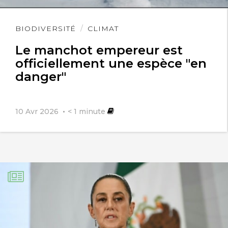
Lire
BIODIVERSITÉ
CLIMAT
l'article
Le manchot empereur est
officiellement une espèce "en
danger"
10 Avr 2026
< 1
minute