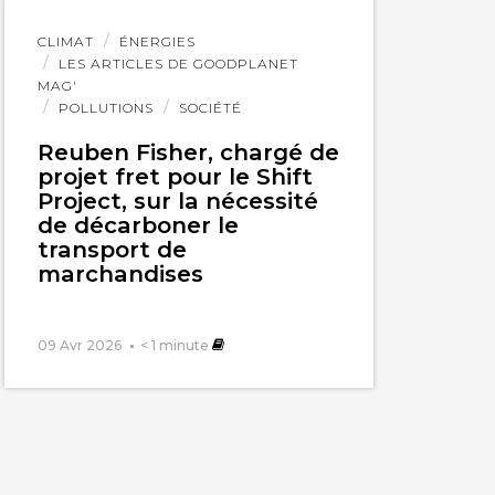
Lire
CLIMAT
ÉNERGIES
l'article
LES ARTICLES DE GOODPLANET
MAG'
POLLUTIONS
SOCIÉTÉ
Reuben Fisher, chargé de
projet fret pour le Shift
Project, sur la nécessité
de décarboner le
transport de
marchandises
09 Avr 2026
< 1
minute