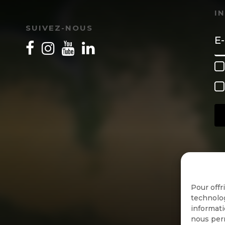
I
SUIVEZ-NOUS
Pour offr
technolog
informati
nous perm