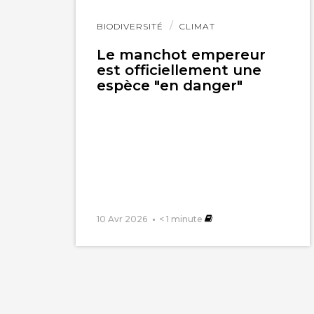
Lire
BIODIVERSITÉ
CLIMAT
l'article
Le manchot empereur
est officiellement une
espèce "en danger"
10 Avr 2026
< 1
minute