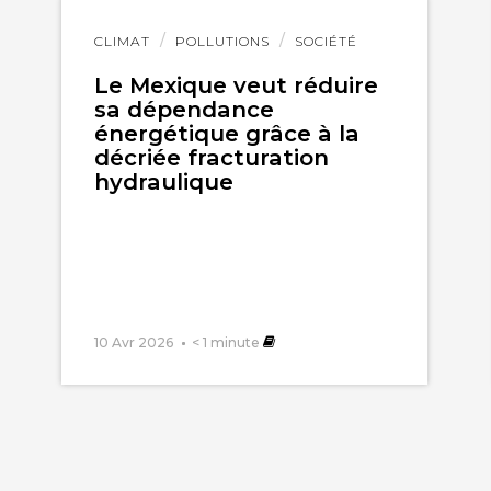
Lire
CLIMAT
POLLUTIONS
SOCIÉTÉ
l'article
Le Mexique veut réduire
sa dépendance
énergétique grâce à la
décriée fracturation
hydraulique
10 Avr 2026
< 1
minute