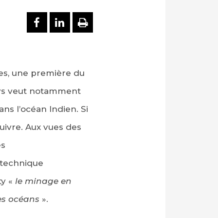
PARTAGER SUR FACEBOOK
PARTAGER SUR LINKEDI
IMPRIMER
es, une première du
ys veut notamment
ans l’océan Indien. Si
uivre. Aux vues des
es
 technique
ty «
le minage en
es océans
».